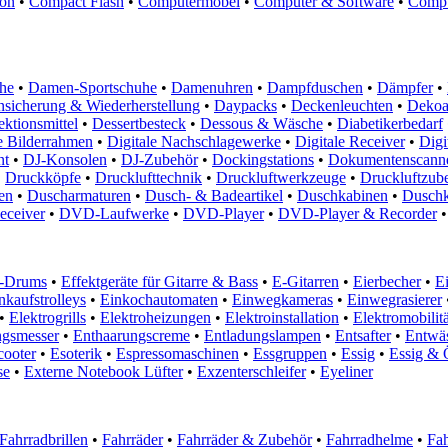
ion
•
Compact Flash
•
Computermöbel
•
Computer & Software
•
Compu
he
•
Damen-Sportschuhe
•
Damenuhren
•
Dampfduschen
•
Dämpfer
•
nsicherung & Wiederherstellung
•
Daypacks
•
Deckenleuchten
•
Dekoar
ektionsmittel
•
Dessertbesteck
•
Dessous & Wäsche
•
Diabetikerbedarf
e Bilderrahmen
•
Digitale Nachschlagewerke
•
Digitale Receiver
•
Digi
nt
•
DJ-Konsolen
•
DJ-Zubehör
•
Dockingstations
•
Dokumentenscann
•
Druckköpfe
•
Drucklufttechnik
•
Druckluftwerkzeuge
•
Druckluftzub
en
•
Duscharmaturen
•
Dusch- & Badeartikel
•
Duschkabinen
•
Dusch
ceiver
•
DVD-Laufwerke
•
DVD-Player
•
DVD-Player & Recorder
•
-Drums
•
Effektgeräte für Gitarre & Bass
•
E-Gitarren
•
Eierbecher
•
E
kaufstrolleys
•
Einkochautomaten
•
Einwegkameras
•
Einwegrasierer
•
Elektrogrills
•
Elektroheizungen
•
Elektroinstallation
•
Elektromobilitä
ngsmesser
•
Enthaarungscreme
•
Entladungslampen
•
Entsafter
•
Entwä
cooter
•
Esoterik
•
Espressomaschinen
•
Essgruppen
•
Essig
•
Essig & 
se
•
Externe Notebook Lüfter
•
Exzenterschleifer
•
Eyeliner
Fahrradbrillen
•
Fahrräder
•
Fahrräder & Zubehör
•
Fahrradhelme
•
Fah