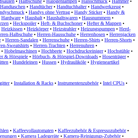
bsäulen
•
Halbschuhe
•
Halogenlampen
•
Halsschmuck
•
Hämmer
•
Handtaschen
•
Handtücher
•
Handtuchhalter
•
Handwerkzeug
•
ndyschmuck
•
Handys ohne Vertrag
•
Handy Sticker
•
Handy &
Hardware
•
Haushalt
•
Haushaltswaren
•
Hausnummern
•
rzen
•
Heckspoiler
•
Heft- & Buchschoner
•
Hefter & Mappen
•
Heizkissen
•
Heizkörper
•
Heizstrahler
•
Heizungspumpen
•
Herd-
rren-Halbschuhe
•
Herren-Hausschuhe
•
Herrenhosen
•
Herrenjacken
r
•
Herren-Sandalen
•
Herrenschuhe
•
Herren-Shirts
•
Herren-Shorts
•
en-Sweatshirts
•
Herren-Trachten
•
Herrenuhren
•
•
Hobelmaschinen
•
Hochbeete
•
Hochdruckreiniger
•
Hochstühle
•
r & Hörspiele
•
Hörbuch- & Hörspiel-Downloads
•
Hosenträger
•
tten
•
Hundeleinen
•
Hussen
•
Hydrauliköle
•
Hygieneartikel
itter
•
Installation & Racks
•
Instrumentenzubehör
•
Intel CPUs
•
hlen
•
Kaffeevollautomaten
•
Kaffeezubehör & Espressozubehör
•
ienungen
•
Kamera Ladegeräte
•
Kamera-Reinigungs-Zubehör
•