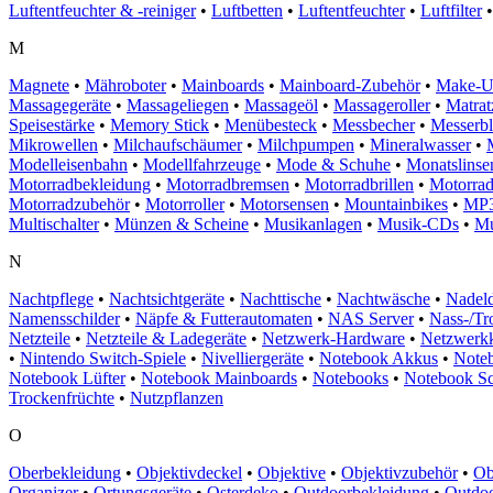
Luftentfeuchter & -reiniger
•
Luftbetten
•
Luftentfeuchter
•
Luftfilter
•
M
Magnete
•
Mähroboter
•
Mainboards
•
Mainboard-Zubehör
•
Make-
Massagegeräte
•
Massageliegen
•
Massageöl
•
Massageroller
•
Matrat
Speisestärke
•
Memory Stick
•
Menübesteck
•
Messbecher
•
Messerb
Mikrowellen
•
Milchaufschäumer
•
Milchpumpen
•
Mineralwasser
•
Modelleisenbahn
•
Modellfahrzeuge
•
Mode & Schuhe
•
Monatslinse
Motorradbekleidung
•
Motorradbremsen
•
Motorradbrillen
•
Motorra
Motorradzubehör
•
Motorroller
•
Motorsensen
•
Mountainbikes
•
MP3
Multischalter
•
Münzen & Scheine
•
Musikanlagen
•
Musik-CDs
•
Mu
N
Nachtpflege
•
Nachtsichtgeräte
•
Nachttische
•
Nachtwäsche
•
Nadeld
Namensschilder
•
Näpfe & Futterautomaten
•
NAS Server
•
Nass-/Tr
Netzteile
•
Netzteile & Ladegeräte
•
Netzwerk-Hardware
•
Netzwerk
•
Nintendo Switch-Spiele
•
Nivelliergeräte
•
Notebook Akkus
•
Noteb
Notebook Lüfter
•
Notebook Mainboards
•
Notebooks
•
Notebook Sc
Trockenfrüchte
•
Nutzpflanzen
O
Oberbekleidung
•
Objektivdeckel
•
Objektive
•
Objektivzubehör
•
Ob
Organizer
•
Ortungsgeräte
•
Osterdeko
•
Outdoorbekleidung
•
Outdoo