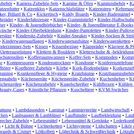
ubehör
•
Kamera-Zubehör-Sets
•
Kamine & Öfen
•
Kaminzubehör
•
Ka
tzenfutter
•
Katzenklos
•
Katzenschlafplätze
•
Katzenstreu
•
Kehrmasc
ker, Billard & Co
•
Kickertisch
•
Kiddy Boards
•
Kinder-Bademäntel
•
hrräder
•
Kinderfahrzeuge
•
Kinder-Gummistiefel
•
Kinder-Halbschuh
her
•
Kinder- & Jugendhörbücher
•
Kinder- & Jugendliteratur E-Books
wäsche
•
Kinder-Oberbekleidung
•
Kinder-Pantoletten
•
Kinder-Pullove
rsitze
•
Kindersitz-Zubehör
•
Kinder-Sneaker
•
Kinder-Socken & Str
•
Kinderwagenauflagen
•
Kinderwagenaufsätze
•
Kinderwagenketten
•
nderzimmer-Sets
•
Kissen
•
Kissenbezüge
•
Klappräder
•
Klaviere & P
Kletterausrüstung
•
Klettern & Bouldern
•
Kletterschuhe & -bekleidung
chutensilien
•
Kofferraumwannen
•
Koffer-Sets
•
Kommoden
•
Kommu
de
•
Kompressoren
•
Kondenstrockner
•
Kondome
•
Konferenztelefone
hörer
•
Kopfhörer Zubehör
•
Körbe
•
Kork-Bodenbeläge
•
Korkenzie
raining
•
Krankenpflege & Hygiene
•
Kratzbäume
•
Kratzbaumzubehö
engabeln
•
Küchengeräte
•
Küchengeräte-Zubehör
•
Kuchenheber
•
Kü
chenzeilen
•
Küchenzubehör
•
Kugelschreiber
•
Kühlboxen
•
Kühlen 
Beauty-Cases
•
Künstliche Pflanzen
•
Kuscheltiere
•
KVM-Switches
attung
•
Lambdasonden
•
Laminat
•
Laminiergeräte
•
Landwirtschaft
•
chen
•
Laubsauger & Laubbläser
•
Laufbänder
•
Laufbekleidung
•
Lau
recher Zubehör
•
Lebensmittel
•
Lebensmittel & Getränke
•
Lederkomb
n
•
Licht & Bühne
•
Lichterketten
•
Lichtsysteme
•
Lidschatten
•
Likör 
oards & Cruiser
•
Lötkolben
•
Löttechnik & Schweißtechnik
•
Lötzub