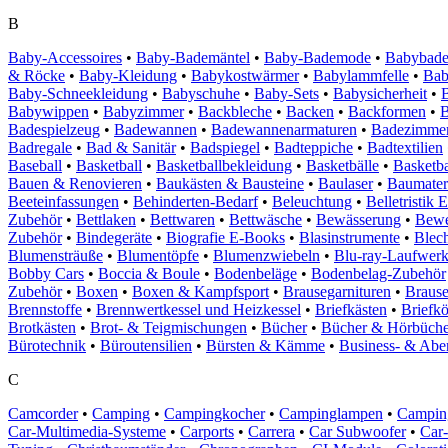
B
Baby-Accessoires
•
Baby-Bademäntel
•
Baby-Bademode
•
Babybad
& Röcke
•
Baby-Kleidung
•
Babykostwärmer
•
Babylammfelle
•
Bab
Baby-Schneekleidung
•
Babyschuhe
•
Baby-Sets
•
Babysicherheit
•
Babywippen
•
Babyzimmer
•
Backbleche
•
Backen
•
Backformen
•
B
Badespielzeug
•
Badewannen
•
Badewannenarmaturen
•
Badezimme
Badregale
•
Bad & Sanitär
•
Badspiegel
•
Badteppiche
•
Badtextilien
Baseball
•
Basketball
•
Basketballbekleidung
•
Basketbälle
•
Basketba
Bauen & Renovieren
•
Baukästen & Bausteine
•
Baulaser
•
Baumater
Beeteinfassungen
•
Behinderten-Bedarf
•
Beleuchtung
•
Belletristik
Zubehör
•
Bettlaken
•
Bettwaren
•
Bettwäsche
•
Bewässerung
•
Bewe
Zubehör
•
Bindegeräte
•
Biografie E-Books
•
Blasinstrumente
•
Blech
Blumensträuße
•
Blumentöpfe
•
Blumenzwiebeln
•
Blu-ray-Laufwer
Bobby Cars
•
Boccia & Boule
•
Bodenbeläge
•
Bodenbelag-Zubehör
Zubehör
•
Boxen
•
Boxen & Kampfsport
•
Brausegarnituren
•
Braus
Brennstoffe
•
Brennwertkessel und Heizkessel
•
Briefkästen
•
Briefk
Brotkästen
•
Brot- & Teigmischungen
•
Bücher
•
Bücher & Hörbüche
Bürotechnik
•
Büroutensilien
•
Bürsten & Kämme
•
Business- & Abe
C
Camcorder
•
Camping
•
Campingkocher
•
Campinglampen
•
Campin
Car-Multimedia-Systeme
•
Carports
•
Carrera
•
Car Subwoofer
•
Car