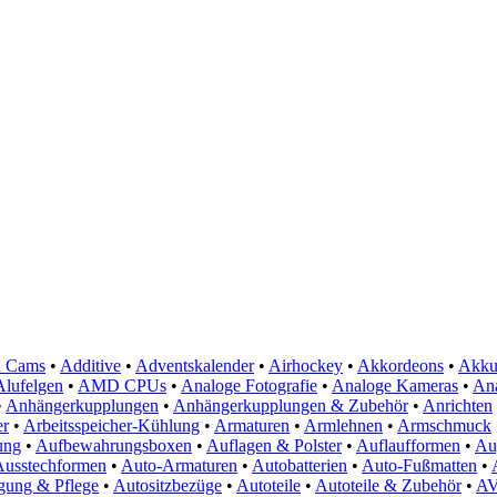
n Cams
•
Additive
•
Adventskalender
•
Airhockey
•
Akkordeons
•
Akku
Alufelgen
•
AMD CPUs
•
Analoge Fotografie
•
Analoge Kameras
•
An
•
Anhängerkupplungen
•
Anhängerkupplungen & Zubehör
•
Anrichten
er
•
Arbeitsspeicher-Kühlung
•
Armaturen
•
Armlehnen
•
Armschmuck
ung
•
Aufbewahrungsboxen
•
Auflagen & Polster
•
Auflaufformen
•
Au
Ausstechformen
•
Auto-Armaturen
•
Autobatterien
•
Auto-Fußmatten
•
gung & Pflege
•
Autositzbezüge
•
Autoteile
•
Autoteile & Zubehör
•
AV