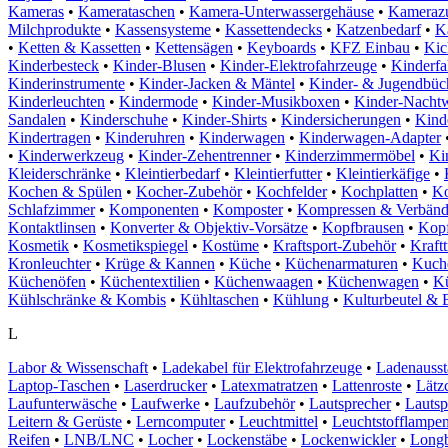
Kameras
•
Kamerataschen
•
Kamera-Unterwassergehäuse
•
Kameraz
Milchprodukte
•
Kassensysteme
•
Kassettendecks
•
Katzenbedarf
•
Ka
•
Ketten & Kassetten
•
Kettensägen
•
Keyboards
•
KFZ Einbau
•
Kic
Kinderbesteck
•
Kinder-Blusen
•
Kinder-Elektrofahrzeuge
•
Kinderfa
Kinderinstrumente
•
Kinder-Jacken & Mäntel
•
Kinder- & Jugendbüc
Kinderleuchten
•
Kindermode
•
Kinder-Musikboxen
•
Kinder-Nacht
Sandalen
•
Kinderschuhe
•
Kinder-Shirts
•
Kindersicherungen
•
Kinde
Kindertragen
•
Kinderuhren
•
Kinderwagen
•
Kinderwagen-Adapter
•
Kinderwerkzeug
•
Kinder-Zehentrenner
•
Kinderzimmermöbel
•
Ki
Kleiderschränke
•
Kleintierbedarf
•
Kleintierfutter
•
Kleintierkäfige
•
Kochen & Spülen
•
Kocher-Zubehör
•
Kochfelder
•
Kochplatten
•
Ko
Schlafzimmer
•
Komponenten
•
Komposter
•
Kompressen & Verbän
Kontaktlinsen
•
Konverter & Objektiv-Vorsätze
•
Kopfbrausen
•
Kopf
Kosmetik
•
Kosmetikspiegel
•
Kostüme
•
Kraftsport-Zubehör
•
Kraftt
Kronleuchter
•
Krüge & Kannen
•
Küche
•
Küchenarmaturen
•
Kuch
Küchenöfen
•
Küchentextilien
•
Küchenwaagen
•
Küchenwagen
•
Kü
Kühlschränke & Kombis
•
Kühltaschen
•
Kühlung
•
Kulturbeutel & 
L
Labor & Wissenschaft
•
Ladekabel für Elektrofahrzeuge
•
Ladenausst
Laptop-Taschen
•
Laserdrucker
•
Latexmatratzen
•
Lattenroste
•
Lätz
Laufunterwäsche
•
Laufwerke
•
Laufzubehör
•
Lautsprecher
•
Lautsp
Leitern & Gerüste
•
Lerncomputer
•
Leuchtmittel
•
Leuchtstofflampe
Reifen
•
LNB/LNC
•
Locher
•
Lockenstäbe
•
Lockenwickler
•
Longb