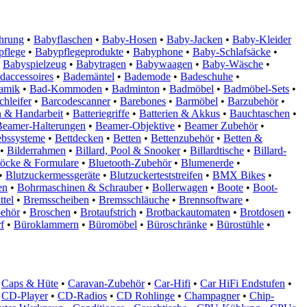
hrung
•
Babyflaschen
•
Baby-Hosen
•
Baby-Jacken
•
Baby-Kleider
pflege
•
Babypflegeprodukte
•
Babyphone
•
Baby-Schlafsäcke
•
Babyspielzeug
•
Babytragen
•
Babywaagen
•
Baby-Wäsche
•
daccessoires
•
Bademäntel
•
Bademode
•
Badeschuhe
•
amik
•
Bad-Kommoden
•
Badminton
•
Badmöbel
•
Badmöbel-Sets
•
hleifer
•
Barcodescanner
•
Barebones
•
Barmöbel
•
Barzubehör
•
n & Handarbeit
•
Batteriegriffe
•
Batterien & Akkus
•
Bauchtaschen
•
Beamer-Halterungen
•
Beamer-Objektive
•
Beamer Zubehör
•
ebssysteme
•
Bettdecken
•
Betten
•
Bettenzubehör
•
Betten &
•
Bilderrahmen
•
Billard, Pool & Snooker
•
Billardtische
•
Billard-
öcke & Formulare
•
Bluetooth-Zubehör
•
Blumenerde
•
•
Blutzuckermessgeräte
•
Blutzuckerteststreifen
•
BMX Bikes
•
en
•
Bohrmaschinen & Schrauber
•
Bollerwagen
•
Boote
•
Boot-
ttel
•
Bremsscheiben
•
Bremsschläuche
•
Brennsoftware
•
behör
•
Broschen
•
Brotaufstrich
•
Brotbackautomaten
•
Brotdosen
•
f
•
Büroklammern
•
Büromöbel
•
Büroschränke
•
Bürostühle
•
Caps & Hüte
•
Caravan-Zubehör
•
Car-Hifi
•
Car HiFi Endstufen
•
CD-Player
•
CD-Radios
•
CD Rohlinge
•
Champagner
•
Chip-