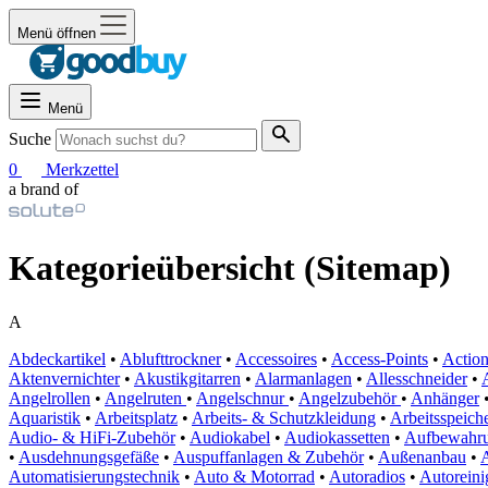
Menü öffnen
Menü
Suche
0
Merkzettel
a brand of
Kategorieübersicht (Sitemap)
A
Abdeckartikel
•
Ablufttrockner
•
Accessoires
•
Access-Points
•
Actio
Aktenvernichter
•
Akustikgitarren
•
Alarmanlagen
•
Allesschneider
•
Angelrollen
•
Angelruten
•
Angelschnur
•
Angelzubehör
•
Anhänger
Aquaristik
•
Arbeitsplatz
•
Arbeits- & Schutzkleidung
•
Arbeitsspeich
Audio- & HiFi-Zubehör
•
Audiokabel
•
Audiokassetten
•
Aufbewahr
•
Ausdehnungsgefäße
•
Auspuffanlagen & Zubehör
•
Außenanbau
•
Automatisierungstechnik
•
Auto & Motorrad
•
Autoradios
•
Autoreini