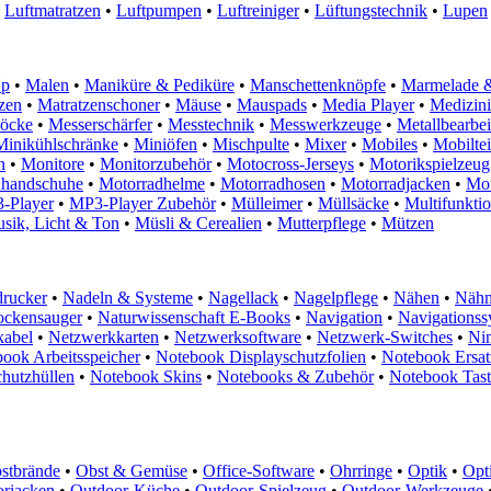
Luftmatratzen
•
Luftpumpen
•
Luftreiniger
•
Lüftungstechnik
•
Lupen
Up
•
Malen
•
Maniküre & Pediküre
•
Manschettenknöpfe
•
Marmelade &
zen
•
Matratzenschoner
•
Mäuse
•
Mauspads
•
Media Player
•
Medizini
löcke
•
Messerschärfer
•
Messtechnik
•
Messwerkzeuge
•
Metallbearbe
Minikühlschränke
•
Miniöfen
•
Mischpulte
•
Mixer
•
Mobiles
•
Mobiltei
n
•
Monitore
•
Monitorzubehör
•
Motocross-Jerseys
•
Motorikspielzeug
dhandschuhe
•
Motorradhelme
•
Motorradhosen
•
Motorradjacken
•
Mot
-Player
•
MP3-Player Zubehör
•
Mülleimer
•
Müllsäcke
•
Multifunkti
sik, Licht & Ton
•
Müsli & Cerealien
•
Mutterpflege
•
Mützen
rucker
•
Nadeln & Systeme
•
Nagellack
•
Nagelpflege
•
Nähen
•
Nähm
ockensauger
•
Naturwissenschaft E-Books
•
Navigation
•
Navigationss
kabel
•
Netzwerkkarten
•
Netzwerksoftware
•
Netzwerk-Switches
•
Ni
ook Arbeitsspeicher
•
Notebook Displayschutzfolien
•
Notebook Ersatz
hutzhüllen
•
Notebook Skins
•
Notebooks & Zubehör
•
Notebook Tast
stbrände
•
Obst & Gemüse
•
Office-Software
•
Ohrringe
•
Optik
•
Opt
rjacken
•
Outdoor-Küche
•
Outdoor-Spielzeug
•
Outdoor-Werkzeuge