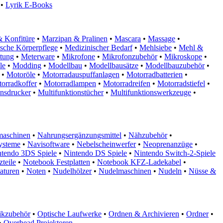
•
Lyrik E-Books
 Konfitüre
•
Marzipan & Pralinen
•
Mascara
•
Massage
•
sche Körperpflege
•
Medizinischer Bedarf
•
Mehlsiebe
•
Mehl &
itung
•
Meterware
•
Mikrofone
•
Mikrofonzubehör
•
Mikroskope
•
le
•
Modding
•
Modellbau
•
Modellbausätze
•
Modellbauzubehör
•
•
Motoröle
•
Motorradauspuffanlagen
•
Motorradbatterien
•
orradkoffer
•
Motorradlampen
•
Motorradreifen
•
Motorradstiefel
•
onsdrucker
•
Multifunktionstücher
•
Multifunktionswerkzeuge
•
aschinen
•
Nahrungsergänzungsmittel
•
Nähzubehör
•
ysteme
•
Navisoftware
•
Nebelscheinwerfer
•
Neoprenanzüge
•
ntendo 3DS Spiele
•
Nintendo DS Spiele
•
Nintendo Switch-2-Spiele
teile
•
Notebook Festplatten
•
Notebook KFZ-Ladekabel
•
aturen
•
Noten
•
Nudelhölzer
•
Nudelmaschinen
•
Nudeln
•
Nüsse &
ikzubehör
•
Optische Laufwerke
•
Ordnen & Archivieren
•
Ordner
•
•
Overhead Projektoren