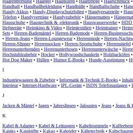
Haarentfernung
•
Haargel
•
Haarkuren
•
Haarpflege
•
Haarschmuck
•
Handball
•
Handballbekleidung
•
Handbälle
•
Handballschuhe
•
Hand
Handy Akkus
•
Handy-Displayschutzfolien
•
Handyersatzteile
•
Hand
Telefon
•
Handyverträge
•
Handyzubehör
•
Hängematten
•
Hängematt
Hausschuhe
•
Haustechnik & -elektronik
•
Hauswasserwerke
•
HDD F
Heftgeräte
•
Heimkino & Video
•
Heimtextilien
•
Heimtrainer
•
Heim
Sets
•
Herren-Bademäntel
•
Herren-Bademode
•
Herren-Businesssch
•
Herren-Jeans
•
Herren-Loungewear
•
Herrenmode
•
Herren-Nachtw
Herren-Slipper
•
Herrensocken
•
Herren-Sportschuhe
•
Herrenstiefel
Herrenunterhemden
•
Herrenunterhosen
•
Herrenunterwäsche
•
Herr
Hochstuhlzubehör
•
Hocker
•
Hollywoodschaukeln
•
Holzbacköfen
•
Hot Dog Maker
•
Hüllen
•
Humor E-Books
•
Hunde-Ausrüstung
•
H
I
Industriewaagen & Zubehör
•
Informatik & Technik E-Books
•
Inhali
Interieur
•
Internet-Hardware
•
IPL-Geräte
•
ISDN Telefonanlagen
•
J
Jacken & Mäntel
•
Jagen
•
Jahreslinsen
•
Jalousien
•
Jeans
•
Jeans & 
K
Kabel & Adapter
•
Kabel & Leitungen
•
Kabeltrommeln
•
Kaffeebere
Kajaks
•
Kajalstifte
•
Kakao
•
Kalender
•
Kältetechnik
•
Kaltschaumm