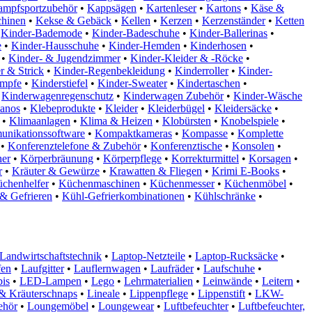
mpfsportzubehör
•
Kappsägen
•
Kartenleser
•
Kartons
•
Käse &
hinen
•
Kekse & Gebäck
•
Kellen
•
Kerzen
•
Kerzenständer
•
Ketten
Kinder-Bademode
•
Kinder-Badeschuhe
•
Kinder-Ballerinas
•
e
•
Kinder-Hausschuhe
•
Kinder-Hemden
•
Kinderhosen
•
•
Kinder- & Jugendzimmer
•
Kinder-Kleider & -Röcke
•
r & Strick
•
Kinder-Regenbekleidung
•
Kinderroller
•
Kinder-
ümpfe
•
Kinderstiefel
•
Kinder-Sweater
•
Kindertaschen
•
Kinderwagenregenschutz
•
Kinderwagen Zubehör
•
Kinder-Wäsche
ianos
•
Klebeprodukte
•
Kleider
•
Kleiderbügel
•
Kleidersäcke
•
•
Klimaanlagen
•
Klima & Heizen
•
Klobürsten
•
Knobelspiele
•
nikationssoftware
•
Kompaktkameras
•
Kompasse
•
Komplette
•
Konferenztelefone & Zubehör
•
Konferenztische
•
Konsolen
•
her
•
Körperbräunung
•
Körperpflege
•
Korrekturmittel
•
Korsagen
•
r
•
Kräuter & Gewürze
•
Krawatten & Fliegen
•
Krimi E-Books
•
chenhelfer
•
Küchenmaschinen
•
Küchenmesser
•
Küchenmöbel
•
& Gefrieren
•
Kühl-Gefrierkombinationen
•
Kühlschränke
•
Landwirtschaftstechnik
•
Laptop-Netzteile
•
Laptop-Rucksäcke
•
fen
•
Laufgitter
•
Lauflernwagen
•
Laufräder
•
Laufschuhe
•
is
•
LED-Lampen
•
Lego
•
Lehrmaterialien
•
Leinwände
•
Leitern
•
& Kräuterschnaps
•
Lineale
•
Lippenpflege
•
Lippenstift
•
LKW-
ehör
•
Loungemöbel
•
Loungewear
•
Luftbefeuchter
•
Luftbefeuchter,