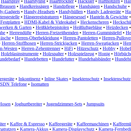
Haarspray
•
Haarstyling
•
Haartrockner
•
Häcksler
•
Haftnotizen
•
Hal
brausen
•
Handkreissägen
•
Handpflege
•
Handsägen
•
Handschuhe
•
y-Gadgets
•
Handy-Headsets
•
Handyhüllen
•
Handy Ladegeräte
•
Ha
engestelle
•
Hängeregistraturen
•
Hängesessel
•
Hanteln & Gewichte
•
estplatten
•
HDMI-Kabel & Videokabel
•
Heckenscheren
•
Heckschü
werken & Garten
•
Heißklebepistolen
•
Heißluftgebläse
•
Heizdecken
•
uhe
•
Herrendüfte
•
Herren-Freizeithemden
•
Herren-Gummistiefel
•
He
äsche
•
Herren-Oberbekleidung
•
Herren-Pantoletten
•
Herren-Pullove
•
Herren-Stoffhosen
•
Herren-Strickjacken
•
Herren-Sweatjacken
•
Herr
en-Westen
•
Herren-Zehentrenner
•
HiFi
•
Hitzeschutz
•
Hobby
•
Hobel
Holzblasinstrumente
•
Holzspalter
•
Holzspielzeug
•
Honig
•
Hörbüche
undebedarf
•
Hundebetten
•
Hundefutter
•
Hundehalsbänder
•
Hundehü
ergeräte
•
Inkontinenz
•
Inline Skates
•
Insektenschutz
•
Insektenschutzg
ISDN Telefone
•
Isomatten
Hosen
•
Joghurtbereiter
•
Jugendzimmer-Sets
•
Jumpsuits
iter
•
Kaffee & Espresso
•
Kaffeegeräte
•
Kaffeemaschinen
•
Kaffeemü
atratzen
•
Kamera-Akkus
•
Kamera-Displayschutz
•
Kamera-Fernbed