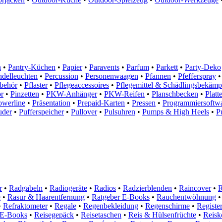
n
•
Pantry-Küchen
•
Papier
•
Paravents
•
Parfum
•
Parkett
•
Party-Deko
ndelleuchten
•
Percussion
•
Personenwaagen
•
Pfannen
•
Pfefferspray
•
behör
•
Pflaster
•
Pflegeaccessoires
•
Pflegemittel & Schädlingsbekäm
r
•
Pinzetten
•
PKW-Anhänger
•
PKW-Reifen
•
Planschbecken
•
Platt
owerline
•
Präsentation
•
Prepaid-Karten
•
Pressen
•
Programmiersoftw
uder
•
Pufferspeicher
•
Pullover
•
Pulsuhren
•
Pumps & High Heels
•
P
r
•
Radgabeln
•
Radiogeräte
•
Radios
•
Radzierblenden
•
Raincover
•
R
e
•
Rasur & Haarentfernung
•
Ratgeber E-Books
•
Rauchentwöhnung
•
•
Refraktometer
•
Regale
•
Regenbekleidung
•
Regenschirme
•
Registe
t E-Books
•
Reisegepäck
•
Reisetaschen
•
Reis & Hülsenfrüchte
•
Reisk