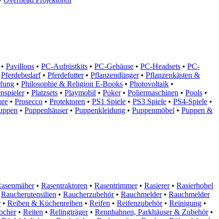
•
Pavillons
•
PC-Aufrüstkits
•
PC-Gehäuse
•
PC-Headsets
•
PC-
Pferdebedarf
•
Pferdefutter
•
Pflanzendünger
•
Pflanzenkästen &
pfung
•
Philosophie & Religion E-Books
•
Photovoltaik
•
enspieler
•
Platzsets
•
Playmobil
•
Poker
•
Poliermaschinen
•
Pools
•
are
•
Prosecco
•
Protektoren
•
PS1 Spiele
•
PS3 Spiele
•
PS4-Spiele
•
uppen
•
Puppenhäuser
•
Puppenkleidung
•
Puppenmöbel
•
Puppen &
asenmäher
•
Rasentraktoren
•
Rasentrimmer
•
Rasierer
•
Rasierhobel
Raucherutensilien
•
Raucherzubehör
•
Rauchmelder
•
Rauchmelder
r
•
Reiben & Küchenreiben
•
Reifen
•
Reifenzubehör
•
Reinigung
•
ocher
•
Reiten
•
Relingträger
•
Rennbahnen, Parkhäuser & Zubehör
•