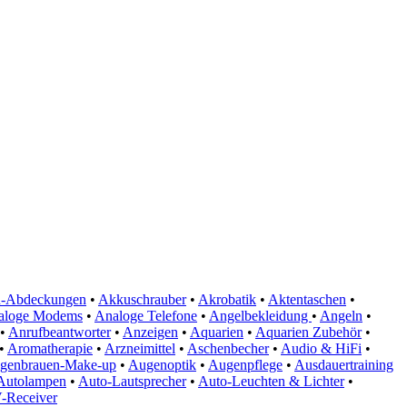
-Abdeckungen
•
Akkuschrauber
•
Akrobatik
•
Aktentaschen
•
aloge Modems
•
Analoge Telefone
•
Angelbekleidung
•
Angeln
•
•
Anrufbeantworter
•
Anzeigen
•
Aquarien
•
Aquarien Zubehör
•
•
Aromatherapie
•
Arzneimittel
•
Aschenbecher
•
Audio & HiFi
•
genbrauen-Make-up
•
Augenoptik
•
Augenpflege
•
Ausdauertraining
Autolampen
•
Auto-Lautsprecher
•
Auto-Leuchten & Lichter
•
-Receiver