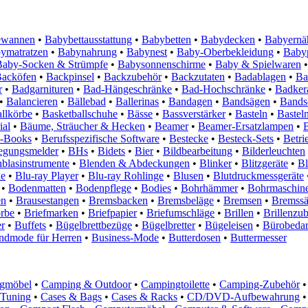
ewannen
•
Babybettausstattung
•
Babybetten
•
Babydecken
•
Babyernä
ymatratzen
•
Babynahrung
•
Babynest
•
Baby-Oberbekleidung
•
Baby
Baby-Socken & Strümpfe
•
Babysonnenschirme
•
Baby & Spielwaren
•
acköfen
•
Backpinsel
•
Backzubehör
•
Backzutaten
•
Badablagen
•
Ba
r
•
Badgarnituren
•
Bad-Hängeschränke
•
Bad-Hochschränke
•
Badker
•
Balancieren
•
Bällebad
•
Ballerinas
•
Bandagen
•
Bandsägen
•
Bandsc
llkörbe
•
Basketballschuhe
•
Bässe
•
Bassverstärker
•
Basteln
•
Bastel
ial
•
Bäume, Sträucher & Hecken
•
Beamer
•
Beamer-Ersatzlampen
•
 E-Books
•
Berufsspezifische Software
•
Bestecke
•
Besteck-Sets
•
Betri
gungsmelder
•
BHs
•
Bidets
•
Bier
•
Bildbearbeitung
•
Bilderleuchten
blasinstrumente
•
Blenden & Abdeckungen
•
Blinker
•
Blitzgeräte
•
Bl
ke
•
Blu-ray Player
•
Blu-ray Rohlinge
•
Blusen
•
Blutdruckmessgeräte
•
Bodenmatten
•
Bodenpflege
•
Bodies
•
Bohrhämmer
•
Bohrmaschin
en
•
Brausestangen
•
Bremsbacken
•
Bremsbeläge
•
Bremsen
•
Bremssä
örbe
•
Briefmarken
•
Briefpapier
•
Briefumschläge
•
Brillen
•
Brillenzu
r
•
Buffets
•
Bügelbrettbezüge
•
Bügelbretter
•
Bügeleisen
•
Bürobedar
ndmode für Herren
•
Business-Mode
•
Butterdosen
•
Buttermesser
gmöbel
•
Camping & Outdoor
•
Campingtoilette
•
Camping-Zubehör
•
-Tuning
•
Cases & Bags
•
Cases & Racks
•
CD/DVD-Aufbewahrung
•