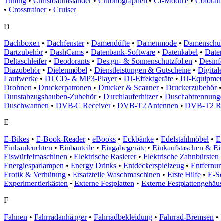
Tuning
•
Christbaumständer
•
Chronographen
•
CI-Module
•
Colorat
•
Crosstrainer
•
Cruiser
D
Dachboxen
•
Dachfenster
•
Damendüfte
•
Damenmode
•
Damenschu
Dartzubehör
•
DashCams
•
Datenbank-Software
•
Datenkabel
•
Date
Deltaschleifer
•
Deodorants
•
Design- & Sonnenschutzfolien
•
Desinf
Diazubehör
•
Dielenmöbel
•
Dienstleistungen & Gutscheine
•
Digital
Laufwerke
•
DJ CD- & MP3-Player
•
DJ-Effektgeräte
•
DJ-Equipme
Drohnen
•
Druckerpatronen
•
Drucker & Scanner
•
Druckerzubehör
Dunstabzugshauben-Zubehör
•
Durchlauferhitzer
•
Duschabtrennung
Duschwannen
•
DVB-C Receiver
•
DVB-T2 Antennen
•
DVB-T2 Re
E
E-Bikes
•
E-Book-Reader
•
eBooks
•
Eckbänke
•
Edelstahlmöbel
•
E
Einbauleuchten
•
Einbauteile
•
Eingabegeräte
•
Einkaufstaschen & Ein
Eiswürfelmaschinen
•
Elektrische Rasierer
•
Elektrische Zahnbürsten
Energiesparlampen
•
Energy Drinks
•
Entdeckerspielzeug
•
Entfernu
Erotik & Verhütung
•
Ersatzteile Waschmaschinen
•
Erste Hilfe
•
E-S
Experimentierkästen
•
Externe Festplatten
•
Externe Festplattengehäu
F
Fahnen
•
Fahrradanhänger
•
Fahrradbekleidung
•
Fahrrad-Bremsen
•