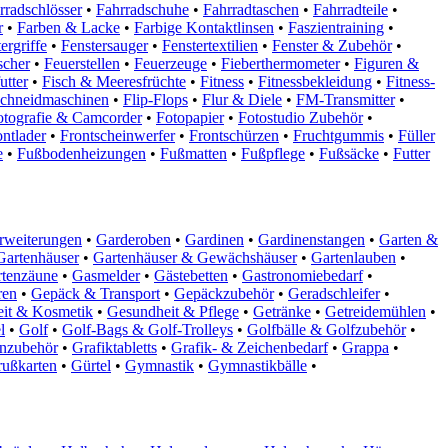
rradschlösser
•
Fahrradschuhe
•
Fahrradtaschen
•
Fahrradteile
•
r
•
Farben & Lacke
•
Farbige Kontaktlinsen
•
Faszientraining
•
ergriffe
•
Fenstersauger
•
Fenstertextilien
•
Fenster & Zubehör
•
scher
•
Feuerstellen
•
Feuerzeuge
•
Fieberthermometer
•
Figuren &
utter
•
Fisch & Meeresfrüchte
•
Fitness
•
Fitnessbekleidung
•
Fitness-
schneidmaschinen
•
Flip-Flops
•
Flur & Diele
•
FM-Transmitter
•
otografie & Camcorder
•
Fotopapier
•
Fotostudio Zubehör
•
ontlader
•
Frontscheinwerfer
•
Frontschürzen
•
Fruchtgummis
•
Füller
e
•
Fußbodenheizungen
•
Fußmatten
•
Fußpflege
•
Fußsäcke
•
Futter
rweiterungen
•
Garderoben
•
Gardinen
•
Gardinenstangen
•
Garten &
Gartenhäuser
•
Gartenhäuser & Gewächshäuser
•
Gartenlauben
•
tenzäune
•
Gasmelder
•
Gästebetten
•
Gastronomiebedarf
•
ren
•
Gepäck & Transport
•
Gepäckzubehör
•
Geradschleifer
•
it & Kosmetik
•
Gesundheit & Pflege
•
Getränke
•
Getreidemühlen
•
l
•
Golf
•
Golf-Bags & Golf-Trolleys
•
Golfbälle & Golfzubehör
•
enzubehör
•
Grafiktabletts
•
Grafik- & Zeichenbedarf
•
Grappa
•
ußkarten
•
Gürtel
•
Gymnastik
•
Gymnastikbälle
•