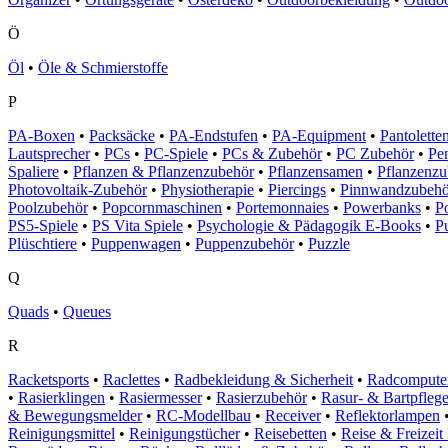
Ö
Öl
•
Öle & Schmierstoffe
P
PA-Boxen
•
Packsäcke
•
PA-Endstufen
•
PA-Equipment
•
Pantolette
Lautsprecher
•
PCs
•
PC-Spiele
•
PCs & Zubehör
•
PC Zubehör
•
Pe
Spaliere
•
Pflanzen & Pflanzenzubehör
•
Pflanzensamen
•
Pflanzenzu
Photovoltaik-Zubehör
•
Physiotherapie
•
Piercings
•
Pinnwandzubehö
Poolzubehör
•
Popcornmaschinen
•
Portemonnaies
•
Powerbanks
•
P
PS5-Spiele
•
PS Vita Spiele
•
Psychologie & Pädagogik E-Books
•
P
Plüschtiere
•
Puppenwagen
•
Puppenzubehör
•
Puzzle
Q
Quads
•
Queues
R
Racketsports
•
Raclettes
•
Radbekleidung & Sicherheit
•
Radcompute
•
Rasierklingen
•
Rasiermesser
•
Rasierzubehör
•
Rasur- & Bartpfleg
& Bewegungsmelder
•
RC-Modellbau
•
Receiver
•
Reflektorlampen
Reinigungsmittel
•
Reinigungstücher
•
Reisebetten
•
Reise & Freizei