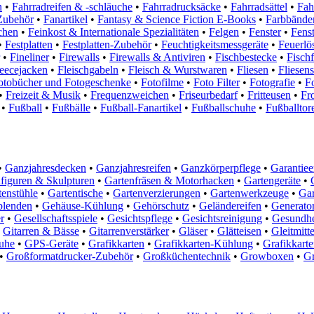
n
•
Fahrradreifen & -schläuche
•
Fahrradrucksäcke
•
Fahrradsättel
•
Fah
Zubehör
•
Fanartikel
•
Fantasy & Science Fiction E-Books
•
Farbbände
chen
•
Feinkost & Internationale Spezialitäten
•
Felgen
•
Fenster
•
Fenst
•
Festplatten
•
Festplatten-Zubehör
•
Feuchtigkeitsmessgeräte
•
Feuerlö
•
Fineliner
•
Firewalls
•
Firewalls & Antiviren
•
Fischbestecke
•
Fischf
eecejacken
•
Fleischgabeln
•
Fleisch & Wurstwaren
•
Fliesen
•
Fliesen
otobücher und Fotogeschenke
•
Fotofilme
•
Foto Filter
•
Fotografie
•
F
•
Freizeit & Musik
•
Frequenzweichen
•
Friseurbedarf
•
Fritteusen
•
Fr
•
Fußball
•
Fußbälle
•
Fußball-Fanartikel
•
Fußballschuhe
•
Fußballtor
•
Ganzjahresdecken
•
Ganzjahresreifen
•
Ganzkörperpflege
•
Garantiee
figuren & Skulpturen
•
Gartenfräsen & Motorhacken
•
Gartengeräte
•
tenstühle
•
Gartentische
•
Gartenverzierungen
•
Gartenwerkzeuge
•
Gar
blenden
•
Gehäuse-Kühlung
•
Gehörschutz
•
Geländereifen
•
Generato
r
•
Gesellschaftsspiele
•
Gesichtspflege
•
Gesichtsreinigung
•
Gesundhe
Gitarren & Bässe
•
Gitarrenverstärker
•
Gläser
•
Glätteisen
•
Gleitmitte
uhe
•
GPS-Geräte
•
Grafikkarten
•
Grafikkarten-Kühlung
•
Grafikkart
•
Großformatdrucker-Zubehör
•
Großküchentechnik
•
Growboxen
•
Gr