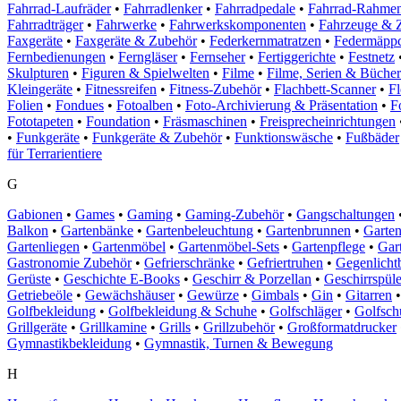
Fahrrad-Laufräder
•
Fahrradlenker
•
Fahrradpedale
•
Fahrrad-Rahme
Fahrradträger
•
Fahrwerke
•
Fahrwerkskomponenten
•
Fahrzeuge & 
Faxgeräte
•
Faxgeräte & Zubehör
•
Federkernmatratzen
•
Federmäpp
Fernbedienungen
•
Ferngläser
•
Fernseher
•
Fertiggerichte
•
Festnetz
Skulpturen
•
Figuren & Spielwelten
•
Filme
•
Filme, Serien & Bücher
Kleingeräte
•
Fitnessreifen
•
Fitness-Zubehör
•
Flachbett-Scanner
•
Fl
Folien
•
Fondues
•
Fotoalben
•
Foto-Archivierung & Präsentation
•
F
Fototapeten
•
Foundation
•
Fräsmaschinen
•
Freisprecheinrichtungen
•
Funkgeräte
•
Funkgeräte & Zubehör
•
Funktionswäsche
•
Fußbäder
für Terrarientiere
G
Gabionen
•
Games
•
Gaming
•
Gaming-Zubehör
•
Gangschaltungen
Balkon
•
Gartenbänke
•
Gartenbeleuchtung
•
Gartenbrunnen
•
Garten
Gartenliegen
•
Gartenmöbel
•
Gartenmöbel-Sets
•
Gartenpflege
•
Gar
Gastronomie Zubehör
•
Gefrierschränke
•
Gefriertruhen
•
Gegenlicht
Gerüste
•
Geschichte E-Books
•
Geschirr & Porzellan
•
Geschirrspüle
Getriebeöle
•
Gewächshäuser
•
Gewürze
•
Gimbals
•
Gin
•
Gitarren
•
Golfbekleidung
•
Golfbekleidung & Schuhe
•
Golfschläger
•
Golfsch
Grillgeräte
•
Grillkamine
•
Grills
•
Grillzubehör
•
Großformatdrucker
Gymnastikbekleidung
•
Gymnastik, Turnen & Bewegung
H