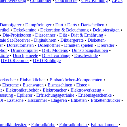
ter-Werkzeug
•
Conditioner
•
Couchtische
•
CPU-Kühlung
•
CPUs
Dampfgarer
•
Dampfreiniger
•
Dart
•
Darts
•
Dartscheiben
•
tikel
•
Dekokamine
•
Dekoration & Beleuchtung
•
Dekupiersägen
•
•
Dia-Projektoren
•
Diascanner
•
Diät
•
Diät & Ernährung
•
tale Sat-Receiver
•
Digitaluhren
•
Diktiergeräte
•
Disketten-
er
•
Dörrautomaten
•
Dosenöffner
•
Draußen spielen
•
Dreiräder
•
ehör
•
Drumcomputer
•
DSL-Modems
•
Dunstabzugshauben
•
köpfe
•
Duschpaneele
•
Duschvorhänge
•
Duschwände
•
DVD-Recorder
•
DVD Rohlinge
ierkocher
•
Einbauküchen
•
Einbauküchen-Komponenten
•
•
Eiscreme
•
Eisenwaren
•
Eismaschinen
•
Eistee
•
t
•
Elektronikzubehör
•
Elektrotacker
•
Elektrowerkzeug
•
sserung
•
Epilierer
•
Erfrischungsgetränke
•
Erlebnisgeschenke
•
Öl
•
Esstische
•
Esszimmer
•
Etageren
•
Etiketten
•
Etikettendrucker
•
rradkindersitze
•
Fahrradkörbe
•
Fahrradkurbeln
•
Fahrradlampen
•