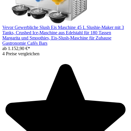
Vevor Gewerbliche Slush Eis Maschine 45 L Slushie-Maker mit 3
Tanks, Crushed Ice-Maschine aus Edelstahl für 180 Tassen
Margarita und Smoothies, Eis-Slush-Maschine für Zuhause
Gastronomie Cafés Bars
ab 1.152,90 €*
4 Preise vergleichen