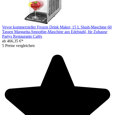
Vevor kommerzieller Frozen Drink Maker, 15 L Slush-Maschine 60
Tassen Margarita-Smoothie-Maschine aus Edelstahl, für Zuhause
Partys Restaurants Cafés
ab 466,35 €*
5 Preise vergleichen