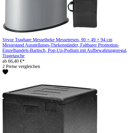
Vevor Tragbare Messetheke Messetresen, 90 × 49 × 94 cm
Messestand Ausstellungs-Thekenständer, Faltbarer Promotion-
Einzelhandels-Bartisch, Pop-Up-Podium mit Aufbewahrungsregal,
Tragetasche
ab 66,40 €*
2 Preise vergleichen