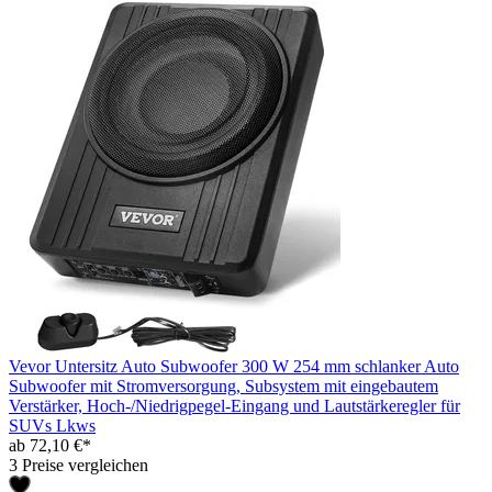
Vevor Untersitz Auto Subwoofer 300 W 254 mm schlanker Auto
Subwoofer mit Stromversorgung, Subsystem mit eingebautem
Verstärker, Hoch-/Niedrigpegel-Eingang und Lautstärkeregler für
SUVs Lkws
ab 72,10 €*
3 Preise vergleichen