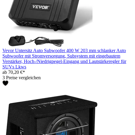
Vevor Untersitz Auto Subwoofer 400 W 203 mm schlanker Auto
Subwoofer mit Stromversorgung, Subsystem mit eingebautem
Verstärker, Hoch-/Niedrigpegel-Eingang und Lautstärkeregler für
SUVs Lkws
ab 70,20 €*
3 Preise vergleichen