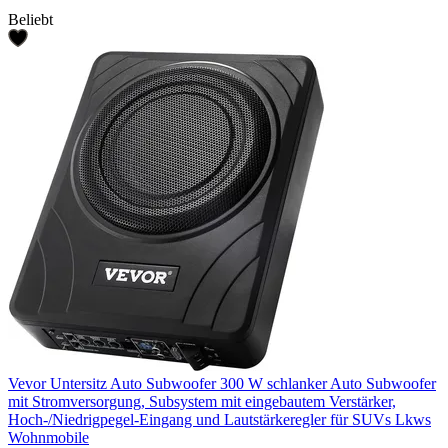
Beliebt
Vevor Untersitz Auto Subwoofer 300 W schlanker Auto Subwoofer
mit Stromversorgung, Subsystem mit eingebautem Verstärker,
Hoch-/Niedrigpegel-Eingang und Lautstärkeregler für SUVs Lkws
Wohnmobile