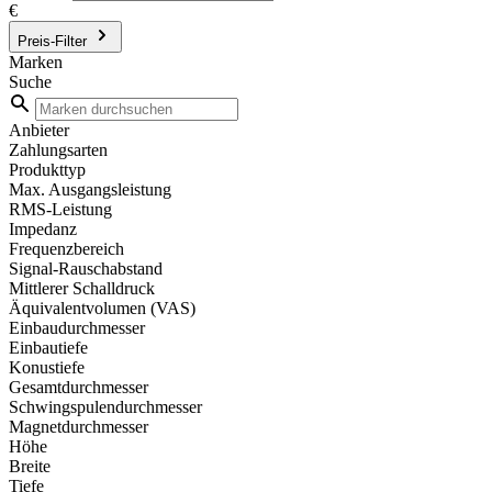
€
Preis-Filter
Marken
Suche
Anbieter
Zahlungsarten
Produkttyp
Max. Ausgangsleistung
RMS-Leistung
Impedanz
Frequenzbereich
Signal-Rauschabstand
Mittlerer Schalldruck
Äquivalentvolumen (VAS)
Einbaudurchmesser
Einbautiefe
Konustiefe
Gesamtdurchmesser
Schwingspulendurchmesser
Magnetdurchmesser
Höhe
Breite
Tiefe