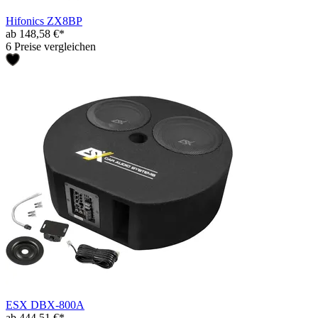
Hifonics ZX8BP
ab 148,58 €*
6 Preise vergleichen
ESX DBX-800A
ab 444,51 €*