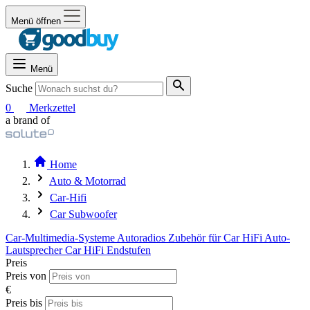
Menü öffnen
Menü
Suche
0
Merkzettel
a brand of
Home
Auto & Motorrad
Car-Hifi
Car Subwoofer
Car-Multimedia-Systeme
Autoradios
Zubehör für Car HiFi
Auto-
Lautsprecher
Car HiFi Endstufen
Preis
Preis von
€
Preis bis