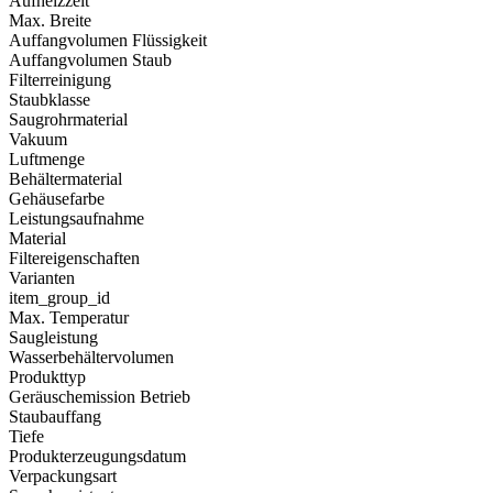
Aufheizzeit
Max. Breite
Auffangvolumen Flüssigkeit
Auffangvolumen Staub
Filterreinigung
Staubklasse
Saugrohrmaterial
Vakuum
Luftmenge
Behältermaterial
Gehäusefarbe
Leistungsaufnahme
Material
Filtereigenschaften
Varianten
item_group_id
Max. Temperatur
Saugleistung
Wasserbehältervolumen
Produkttyp
Geräuschemission Betrieb
Staubauffang
Tiefe
Produkterzeugungsdatum
Verpackungsart