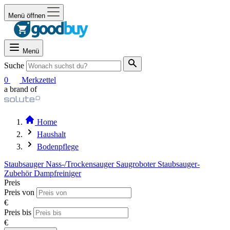
Menü öffnen
Menü
Suche
0
Merkzettel
a brand of
Home
Haushalt
Bodenpflege
Staubsauger
Nass-/Trockensauger
Saugroboter
Staubsauger-
Zubehör
Dampfreiniger
Preis
Preis von
€
Preis bis
€