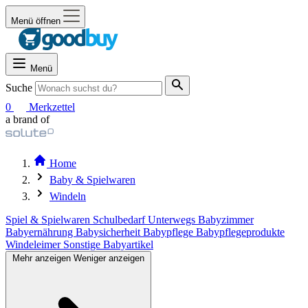
Menü öffnen
Menü
Suche
0
Merkzettel
a brand of
Home
Baby & Spielwaren
Windeln
Spiel & Spielwaren
Schulbedarf
Unterwegs
Babyzimmer
Babyernährung
Babysicherheit
Babypflege
Babypflegeprodukte
Windeleimer
Sonstige Babyartikel
Mehr anzeigen
Weniger anzeigen