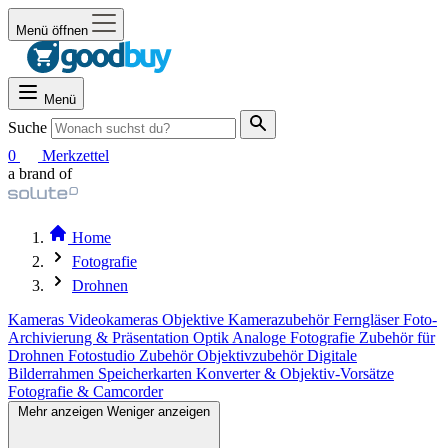
Menü öffnen
Menü
Suche
0
Merkzettel
a brand of
Home
Fotografie
Drohnen
Kameras
Videokameras
Objektive
Kamerazubehör
Ferngläser
Foto-
Archivierung & Präsentation
Optik
Analoge Fotografie
Zubehör für
Drohnen
Fotostudio Zubehör
Objektivzubehör
Digitale
Bilderrahmen
Speicherkarten
Konverter & Objektiv-Vorsätze
Fotografie & Camcorder
Mehr anzeigen
Weniger anzeigen