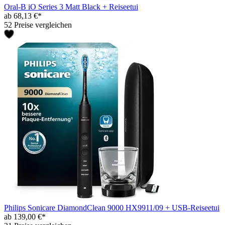
Oral-B iO Series 3 Matt Black + Reiseetui
ab 68,13 €*
52 Preise vergleichen
Philips Sonicare DiamondClean 9000 HX9911/09 + USB-Reiseetui
ab 139,00 €*