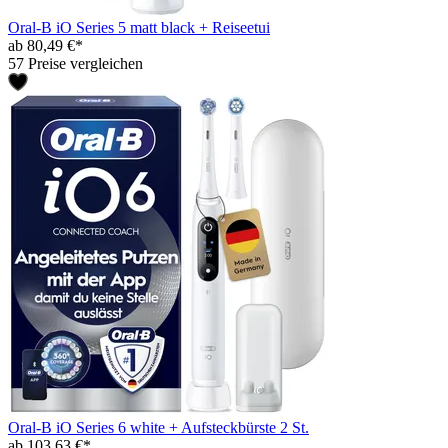
Oral-B iO Series 5 matt black + Reiseetui
ab 80,49 €*
57 Preise vergleichen
Oral-B iO Series 6 white + Aufsteckbürste 2 St.
ab 103,63 €*