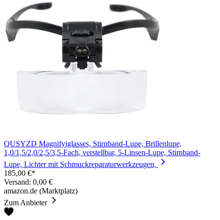
QUSYZD Magnifyiglasses, Stirnband-Lupe, Brillenlupe,
1,0/1,5/2,0/2,5/3,5-Fach, verstellbar, 5-Linsen-Lupe, Stirnband-
Lupe, Lichter mit Schmuckreparaturwerkzeugen,
185,00 €*
Versand: 0,00 €
amazon.de (Marktplatz)
Zum Anbieter