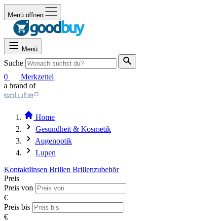
Menü öffnen
Menü
Suche
0
Merkzettel
a brand of
Home
Gesundheit & Kosmetik
Augenoptik
Lupen
Kontaktlinsen
Brillen
Brillenzubehör
Preis
Preis von
€
Preis bis
€