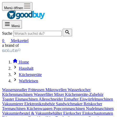
Menü öffnen
Menü
Suche
0
Merkzettel
a brand of
Home
Haushalt
Küchengeräte
Waffeleisen
Wassersprudler
Fritteusen
Mikrowellen
Wasserkocher
Küchenmaschinen
Wasserfilter
Mixer
Küchengeräte-Zubehör
Toaster
Eismaschinen
Allesschneider
Entsafter
Eiswürfelmaschinen
Vakuumierer
Elektronikzubehör
Sandwichmaker
Reiskocher
Teemaschinen
Küchenwaagen
Popcornmaschinen
Nudelmaschinen
Vakuumierbeutel & Vakuumbehälter
Eierkocher
Einkochautomaten