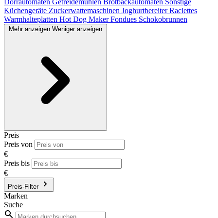
Dörrautomaten
Getreidemühlen
Brotbackautomaten
Sonstige
Küchengeräte
Zuckerwattemaschinen
Joghurtbereiter
Raclettes
Warmhalteplatten
Hot Dog Maker
Fondues
Schokobrunnen
Mehr anzeigen
Weniger anzeigen
Preis
Preis von
€
Preis bis
€
Preis-Filter
Marken
Suche