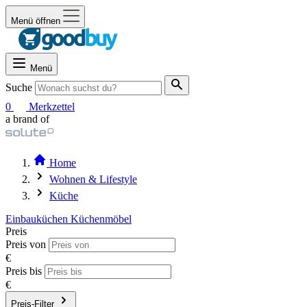
Menü öffnen
Menü
Suche
0
Merkzettel
a brand of
Home
Wohnen & Lifestyle
Küche
Einbauküchen
Küchenmöbel
Preis
Preis von
€
Preis bis
€
Preis-Filter