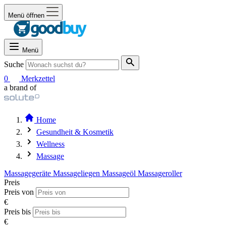
Menü öffnen
Menü
Suche
0
Merkzettel
a brand of
Home
Gesundheit & Kosmetik
Wellness
Massage
Massagegeräte
Massageliegen
Massageöl
Massageroller
Preis
Preis von
€
Preis bis
€