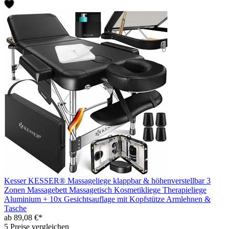
Kesser KESSER® Massageliege klappbar & höhenverstellbar 3
Zonen Massagebett Massagetisch Kosmetikliege Therapieliege
Aluminium + 10x Gesichtsauflage mit Kopfstütze Armlehnen &
Tasche
ab 89,08 €*
5 Preise vergleichen