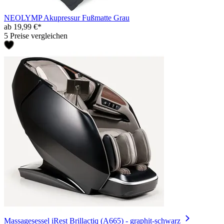
NEOLYMP Akupressur Fußmatte Grau
ab 19,99 €*
5 Preise vergleichen
Massagesessel iRest Brillactiq (A665) - graphit-schwarz