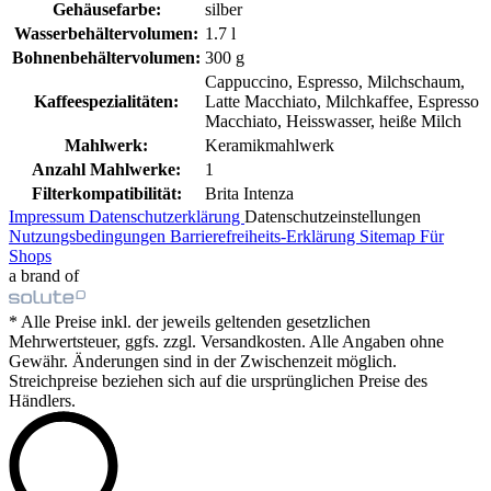
Gehäusefarbe:
silber
Wasserbehältervolumen:
1.7 l
Bohnenbehältervolumen:
300 g
Cappuccino, Espresso, Milchschaum,
Kaffeespezialitäten:
Latte Macchiato, Milchkaffee, Espresso
Macchiato, Heisswasser, heiße Milch
Mahlwerk:
Keramikmahlwerk
Anzahl Mahlwerke:
1
Filterkompatibilität:
Brita Intenza
Impressum
Datenschutzerklärung
Datenschutzeinstellungen
Nutzungsbedingungen
Barrierefreiheits-Erklärung
Sitemap
Für
Shops
a brand of
* Alle Preise inkl. der jeweils geltenden gesetzlichen
Mehrwertsteuer, ggfs. zzgl. Versandkosten. Alle Angaben ohne
Gewähr. Änderungen sind in der Zwischenzeit möglich.
Streichpreise beziehen sich auf die ursprünglichen Preise des
Händlers.