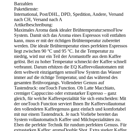
Barzahlen
Paketdienste:
International, Post/DHL, DPD, Spedition, Andere, Versand
nach CH, Versand nach A
Artikelbeschreibung:
Maximales Aroma dank idealer Brühtemperatur:sensoFlow
System. Damit sich das Aroma eines Espressos voll entfalten
kann, muss er mit der richtigen Brühtemperatur zubereitet
werden. Die ideale Brühtemperatur eines perfekten Espressos
liegt zwischen 90 °C und 95 °C. Ist die Temperatur zu
niedrig, wird nur ein Teil der Aromastoffe aus dem Kaffee
gelöst. Bei zu hoher Temperatur schmeckt der Kaffee schnell
verbrannt. Darum erhitzen die EQ Kaffeevollautomaten mit
dem weltweit einzigartigen sensoFlow System das Wasser
immer auf die richtige Temperatur, und das während des
gesamten Brühvorgangs. Vollendeter Genuss auf
Tastendruck: oneTouch Function. Ob Latte Macchiato,
cremiger Cappuccino oder extrastarker Espresso – ganz
gleich, für welche Kaffeespezialität Sie sich entscheiden: Mit
der oneTouch Function serviert Ihnen Ihr Kaffeevollautomat
den vollendeten Kaffeegenuss ganz einfach und komfortabel
mit nur einem Tastendruck. Je nach Vorliebe bereitet das
System vollautomatisch Kaffee und Milchspezialitäten zu.
Eben die perfekte Technik für rundum perfekten Genuss. Für
extrastarken Kaffee: aromaDouble Shot. Extra starker Kaffee