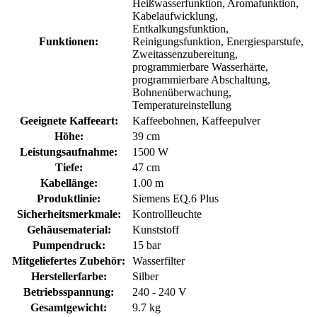
Heißwasserfunktion, Aromafunktion,
Kabelaufwicklung,
Entkalkungsfunktion,
Funktionen:
Reinigungsfunktion, Energiesparstufe,
Zweitassenzubereitung,
programmierbare Wasserhärte,
programmierbare Abschaltung,
Bohnenüberwachung,
Temperatureinstellung
Geeignete Kaffeeart:
Kaffeebohnen, Kaffeepulver
Höhe:
39 cm
Leistungsaufnahme:
1500 W
Tiefe:
47 cm
Kabellänge:
1.00 m
Produktlinie:
Siemens EQ.6 Plus
Sicherheitsmerkmale:
Kontrollleuchte
Gehäusematerial:
Kunststoff
Pumpendruck:
15 bar
Mitgeliefertes Zubehör:
Wasserfilter
Herstellerfarbe:
Silber
Betriebsspannung:
240 - 240 V
Gesamtgewicht:
9.7 kg