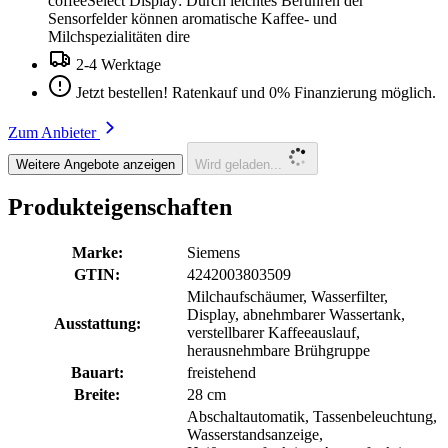
coffeeSelect Display: Durch leichtes Berühren der
Sensorfelder können aromatische Kaffee- und
Milchspezialitäten dire
2-4 Werktage
Jetzt bestellen! Ratenkauf und 0% Finanzierung möglich.
Zum Anbieter
Weitere Angebote anzeigen
Wird geladen...
Produkteigenschaften
Marke:
Siemens
GTIN:
4242003803509
Milchaufschäumer, Wasserfilter,
Display, abnehmbarer Wassertank,
Ausstattung:
verstellbarer Kaffeeauslauf,
herausnehmbare Brühgruppe
Bauart:
freistehend
Breite:
28 cm
Abschaltautomatik, Tassenbeleuchtung,
Wasserstandsanzeige,