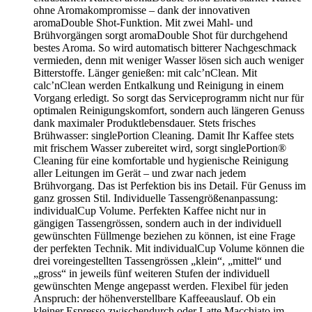
ohne Aromakompromisse – dank der innovativen
aromaDouble Shot-Funktion. Mit zwei Mahl- und
Brühvorgängen sorgt aromaDouble Shot für durchgehend
bestes Aroma. So wird automatisch bitterer Nachgeschmack
vermieden, denn mit weniger Wasser lösen sich auch weniger
Bitterstoffe. Länger genießen: mit calc’nClean. Mit
calc’nClean werden Entkalkung und Reinigung in einem
Vorgang erledigt. So sorgt das Serviceprogramm nicht nur für
optimalen Reinigungskomfort, sondern auch längeren Genuss
dank maximaler Produktlebensdauer. Stets frisches
Brühwasser: singlePortion Cleaning. Damit Ihr Kaffee stets
mit frischem Wasser zubereitet wird, sorgt singlePortion®
Cleaning für eine komfortable und hygienische Reinigung
aller Leitungen im Gerät – und zwar nach jedem
Brühvorgang. Das ist Perfektion bis ins Detail. Für Genuss im
ganz grossen Stil. Individuelle Tassengrößenanpassung:
individualCup Volume. Perfekten Kaffee nicht nur in
gängigen Tassengrössen, sondern auch in der individuell
gewünschten Füllmenge beziehen zu können, ist eine Frage
der perfekten Technik. Mit individualCup Volume können die
drei voreingestellten Tassengrössen „klein“, „mittel“ und
„gross“ in jeweils fünf weiteren Stufen der individuell
gewünschten Menge angepasst werden. Flexibel für jeden
Anspruch: der höhenverstellbare Kaffeeauslauf. Ob ein
kleiner Espresso zwischendurch oder Latte Macchiato im