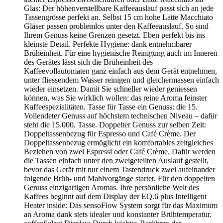
Glas: Der höhenverstellbare Kaffeeauslauf passt sich an jede
Tassengrösse perfekt an. Selbst 15 cm hohe Latte Macchiato
Gläser passen problemlos unter den Kaffeeauslauf. So sind
Ihrem Genuss keine Grenzen gesetzt. Eben perfekt bis ins
kleinste Detail. Perfekte Hygiene: dank entnehmbarer
Brüheinheit. Für eine hygienische Reinigung auch im Inneren
des Gerätes lässt sich die Brüheinheit des
Kaffeevollautomaten ganz einfach aus dem Gerät entnehmen,
unter fliessendem Wasser reinigen und gleichermassen einfach
wieder einsetzen. Damit Sie schneller wieder geniessen
können, was Sie wirklich wollen: das reine Aroma feinster
Kaffeespezialitäten. Tasse für Tasse ein Genuss: die 15.
Vollendeter Genuss auf höchstem technischen Niveau – dafür
steht die 15.000. Tasse. Doppelter Genuss zur selben Zeit:
Doppeltassenbezug für Espresso und Café Crème. Der
Doppeltassenbezug ermöglicht ein komfortables zeitgleiches
Beziehen von zwei Espressi oder Café Crème. Dafür werden
die Tassen einfach unter den zweigeteilten Auslauf gestellt,
bevor das Gerät mit nur einem Tastendruck zwei aufeinander
folgende Brüh- und Mahlvorgänge startet. Für den doppelten
Genuss einzigartigen Aromas. Ihre persönliche Welt des
Kaffees beginnt auf dem Display der EQ.6 plus Intelligent
Heater inside: Das sensoFlow System sorgt für das Maximum
an Aroma dank stets idealer und konstanter Brühtemperatur.