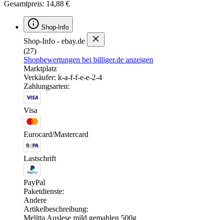
Gesamtpreis: 14,88 €
Shop-Info
Shop-Info - ebay.de
(27)
Shopbewertungen bei billiger.de anzeigen
Marktplatz
Verkäufer: k-a-f-f-e-e-2-4
Zahlungsarten:
Visa
Eurocard/Mastercard
Lastschrift
PayPal
Paketdienste:
Andere
Artikelbeschreibung:
Melitta Auslese mild gemahlen 500g