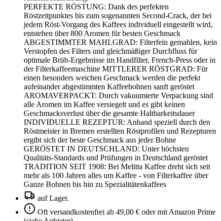
PERFEKTE RÖSTUNG: Dank des perfekten
Röstzeitpunktes bis zum sogenannten Second-Crack, der bei
jedem Röst-Vorgang des Kaffees individuell eingestellt wird,
entstehen über 800 Aromen für besten Geschmack
ABGESTIMMTER MAHLGRAD: Filterfein gemahlen, kein
Verstopfen des Filters und gleichmäßiger Durchfluss für
optimale Brüh-Ergebnisse im Handfilter, French-Press oder in
der Filterkaffeemaschine MITTLERER RÖSTGRAD: Für
einen besonders weichen Geschmack werden die perfekt
aufeinander abgestimmten Kaffeebohnen sanft geröstet
AROMAVERPACKT: Durch vakuumierte Verpackung sind
alle Aromen im Kaffee versiegelt und es gibt keinen
Geschmacksverlust über die gesamte Haltbarkeitsdauer
INDIVIDUELLE REZEPTUR: Anhand speziell durch den
Röstmeister in Bremen erstellten Röstprofilen und Rezepturen
ergibt sich der beste Geschmack aus jeder Bohne
GERÖSTET IN DEUTSCHLAND: Unter höchsten
Qualitäts-Standards und Prüfungen in Deutschland geröstet
TRADITION SEIT 1908: Bei Melitta Kaffee dreht sich seit
mehr als 100 Jahren alles um Kaffee - von Filterkaffee über
Ganze Bohnen bis hin zu Spezialitätenkaffees
auf Lager.
Oft versandkostenfrei ab 49,00 € oder mit Amazon Prime
(siehe Anbieter)