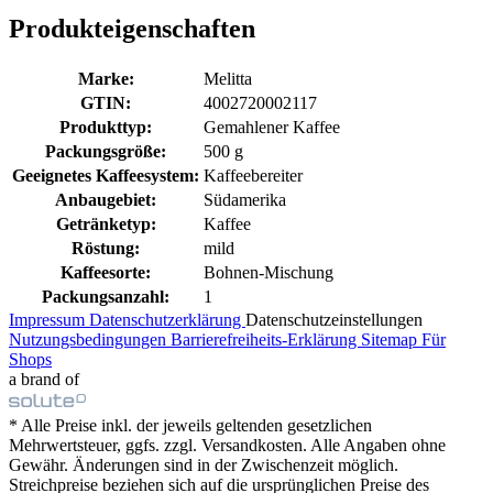
Produkteigenschaften
Marke:
Melitta
GTIN:
4002720002117
Produkttyp:
Gemahlener Kaffee
Packungsgröße:
500 g
Geeignetes Kaffeesystem:
Kaffeebereiter
Anbaugebiet:
Südamerika
Getränketyp:
Kaffee
Röstung:
mild
Kaffeesorte:
Bohnen-Mischung
Packungsanzahl:
1
Impressum
Datenschutzerklärung
Datenschutzeinstellungen
Nutzungsbedingungen
Barrierefreiheits-Erklärung
Sitemap
Für
Shops
a brand of
* Alle Preise inkl. der jeweils geltenden gesetzlichen
Mehrwertsteuer, ggfs. zzgl. Versandkosten. Alle Angaben ohne
Gewähr. Änderungen sind in der Zwischenzeit möglich.
Streichpreise beziehen sich auf die ursprünglichen Preise des