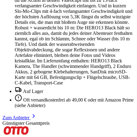
du die Action in deinen Videoclips mit bis zu 13-fach
verlangsamter Geschwindigkeit einfangen. Und in kurzen
Slo-Mo-Clips mit 4-fach verlangsamter Geschwindigkeit und
der höchsten Auflösung von 5,3K fängst du selbst winzigste
Details ein, die man mit bloßem Auge nie erkennen könnte.
Robust + wasserdicht bis 10 m: Die HERO13 Black hält so
ziemlich alles aus, damit du jedes deiner Abenteuer festhalten
kannst, egal ob im Schlamm, Schnee oder Wasser (bis 10 m
Tiefe). Und dank der wasserabweisenden
Objektivabdeckung, die sogar Reflexionen und andere
Artefakte eliminiert, bleiben deine Fotos und Videos
kristallklar. Im Lieferumfang enthalten: HERO13 Black
Kamera, The Handler (schwimmender Handgriff), 2 Enduro
Akkus, 2 gebogene Klebehalterungen, SanDisk microSD-
Karte mit 64 GB, Befestigungsclip + Flügelschraube, USB-
C-Kabel, Transport-Case
Auf Lager
Oft versandkostenfrei ab 49,00 € oder mit Amazon Prime
(siehe Anbieter)
Zum Anbieter
Günstigster Gesamtpreis