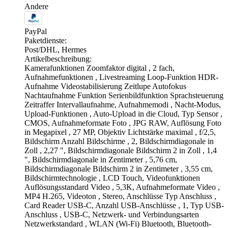
Andere
PayPal
Paketdienste:
Post/DHL, Hermes
Artikelbeschreibung:
Kamerafunktionen Zoomfaktor digital , 2 fach,
Aufnahmefunktionen , Livestreaming Loop-Funktion HDR-
Aufnahme Videostabilisierung Zeitlupe Autofokus
Nachtaufnahme Funktion Serienbildfunktion Sprachsteuerung
Zeitraffer Intervallaufnahme, Aufnahmemodi , Nacht-Modus,
Upload-Funktionen , Auto-Upload in die Cloud, Typ Sensor ,
CMOS, Aufnahmeformate Foto , JPG RAW, Auflösung Foto
in Megapixel , 27 MP, Objektiv Lichtstärke maximal , f/2,5,
Bildschirm Anzahl Bildschirme , 2, Bildschirmdiagonale in
Zoll , 2,27 ", Bildschirmdiagonale Bildschirm 2 in Zoll , 1,4
", Bildschirmdiagonale in Zentimeter , 5,76 cm,
Bildschirmdiagonale Bildschirm 2 in Zentimeter , 3,55 cm,
Bildschirmtechnologie , LCD Touch, Videofunktionen
Auflösungsstandard Video , 5,3K, Aufnahmeformate Video ,
MP4 H.265, Videoton , Stereo, Anschlüsse Typ Anschluss ,
Card Reader USB-C, Anzahl USB-Anschlüsse , 1, Typ USB-
Anschluss , USB-C, Netzwerk- und Verbindungsarten
Netzwerkstandard , WLAN (Wi-Fi) Bluetooth, Bluetooth-