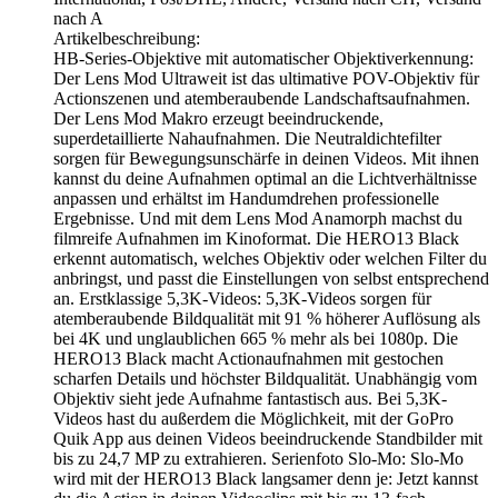
nach A
Artikelbeschreibung:
HB-Series-Objektive mit automatischer Objektiverkennung:
Der Lens Mod Ultraweit ist das ultimative POV-Objektiv für
Actionszenen und atemberaubende Landschaftsaufnahmen.
Der Lens Mod Makro erzeugt beeindruckende,
superdetaillierte Nahaufnahmen. Die Neutraldichtefilter
sorgen für Bewegungsunschärfe in deinen Videos. Mit ihnen
kannst du deine Aufnahmen optimal an die Lichtverhältnisse
anpassen und erhältst im Handumdrehen professionelle
Ergebnisse. Und mit dem Lens Mod Anamorph machst du
filmreife Aufnahmen im Kinoformat. Die HERO13 Black
erkennt automatisch, welches Objektiv oder welchen Filter du
anbringst, und passt die Einstellungen von selbst entsprechend
an. Erstklassige 5,3K-Videos: 5,3K-Videos sorgen für
atemberaubende Bildqualität mit 91 % höherer Auflösung als
bei 4K und unglaublichen 665 % mehr als bei 1080p. Die
HERO13 Black macht Actionaufnahmen mit gestochen
scharfen Details und höchster Bildqualität. Unabhängig vom
Objektiv sieht jede Aufnahme fantastisch aus. Bei 5,3K-
Videos hast du außerdem die Möglichkeit, mit der GoPro
Quik App aus deinen Videos beeindruckende Standbilder mit
bis zu 24,7 MP zu extrahieren. Serienfoto Slo-Mo: Slo-Mo
wird mit der HERO13 Black langsamer denn je: Jetzt kannst