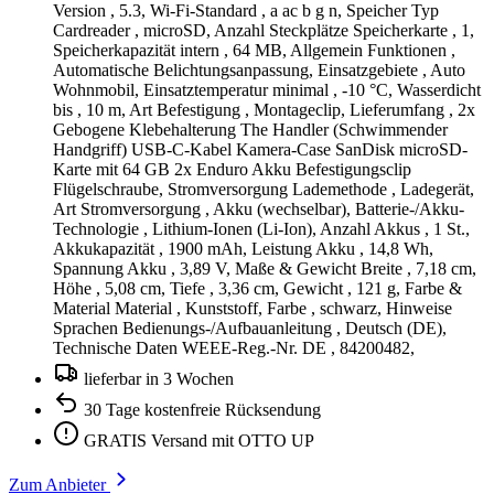
Version , 5.3, Wi-Fi-Standard , a ac b g n, Speicher Typ
Cardreader , microSD, Anzahl Steckplätze Speicherkarte , 1,
Speicherkapazität intern , 64 MB, Allgemein Funktionen ,
Automatische Belichtungsanpassung, Einsatzgebiete , Auto
Wohnmobil, Einsatztemperatur minimal , -10 °C, Wasserdicht
bis , 10 m, Art Befestigung , Montageclip, Lieferumfang , 2x
Gebogene Klebehalterung The Handler (Schwimmender
Handgriff) USB-C-Kabel Kamera-Case SanDisk microSD-
Karte mit 64 GB 2x Enduro Akku Befestigungsclip
Flügelschraube, Stromversorgung Lademethode , Ladegerät,
Art Stromversorgung , Akku (wechselbar), Batterie-/Akku-
Technologie , Lithium-Ionen (Li-Ion), Anzahl Akkus , 1 St.,
Akkukapazität , 1900 mAh, Leistung Akku , 14,8 Wh,
Spannung Akku , 3,89 V, Maße & Gewicht Breite , 7,18 cm,
Höhe , 5,08 cm, Tiefe , 3,36 cm, Gewicht , 121 g, Farbe &
Material Material , Kunststoff, Farbe , schwarz, Hinweise
Sprachen Bedienungs-/Aufbauanleitung , Deutsch (DE),
Technische Daten WEEE-Reg.-Nr. DE , 84200482,
lieferbar in 3 Wochen
30 Tage kostenfreie Rücksendung
GRATIS Versand mit OTTO UP
Zum Anbieter