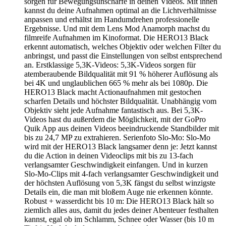
sorgen für Bewegungsunschärfe in deinen Videos. Mit ihnen
kannst du deine Aufnahmen optimal an die Lichtverhältnisse
anpassen und erhältst im Handumdrehen professionelle
Ergebnisse. Und mit dem Lens Mod Anamorph machst du
filmreife Aufnahmen im Kinoformat. Die HERO13 Black
erkennt automatisch, welches Objektiv oder welchen Filter du
anbringst, und passt die Einstellungen von selbst entsprechend
an. Erstklassige 5,3K-Videos: 5,3K-Videos sorgen für
atemberaubende Bildqualität mit 91 % höherer Auflösung als
bei 4K und unglaublichen 665 % mehr als bei 1080p. Die
HERO13 Black macht Actionaufnahmen mit gestochen
scharfen Details und höchster Bildqualität. Unabhängig vom
Objektiv sieht jede Aufnahme fantastisch aus. Bei 5,3K-
Videos hast du außerdem die Möglichkeit, mit der GoPro
Quik App aus deinen Videos beeindruckende Standbilder mit
bis zu 24,7 MP zu extrahieren. Serienfoto Slo-Mo: Slo-Mo
wird mit der HERO13 Black langsamer denn je: Jetzt kannst
du die Action in deinen Videoclips mit bis zu 13-fach
verlangsamter Geschwindigkeit einfangen. Und in kurzen
Slo-Mo-Clips mit 4-fach verlangsamter Geschwindigkeit und
der höchsten Auflösung von 5,3K fängst du selbst winzigste
Details ein, die man mit bloßem Auge nie erkennen könnte.
Robust + wasserdicht bis 10 m: Die HERO13 Black hält so
ziemlich alles aus, damit du jedes deiner Abenteuer festhalten
kannst, egal ob im Schlamm, Schnee oder Wasser (bis 10 m