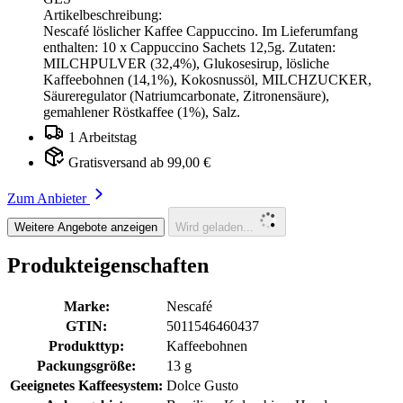
Artikelbeschreibung:
Nescafé löslicher Kaffee Cappuccino. Im Lieferumfang
enthalten: 10 x Cappuccino Sachets 12,5g. Zutaten:
MILCHPULVER (32,4%), Glukosesirup, lösliche
Kaffeebohnen (14,1%), Kokosnussöl, MILCHZUCKER,
Säureregulator (Natriumcarbonate, Zitronensäure),
gemahlener Röstkaffee (1%), Salz.
1 Arbeitstag
Gratisversand ab 99,00 €
Zum Anbieter
Weitere Angebote anzeigen
Wird geladen...
Produkteigenschaften
Marke:
Nescafé
GTIN:
5011546460437
Produkttyp:
Kaffeebohnen
Packungsgröße:
13 g
Geeignetes Kaffeesystem:
Dolce Gusto