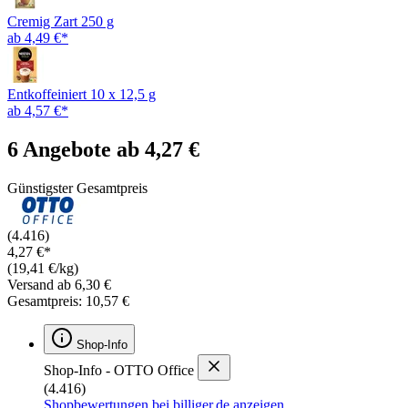
Cremig Zart 250 g
ab 4,49 €*
Entkoffeiniert 10 x 12,5 g
ab 4,57 €*
6 Angebote ab 4,27 €
Günstigster Gesamtpreis
(4.416)
4,27 €*
(19,41 €/kg)
Versand ab 6,30 €
Gesamtpreis: 10,57 €
Shop-Info
Shop-Info - OTTO Office
(4.416)
Shopbewertungen bei billiger.de anzeigen