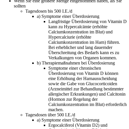
Wenn Sie eine größere Menge eingenommen haben, als Sie
sollten
Tagesdosen bis 500 I.E./d
a) Symptome einer Überdosierung
Langfristige Überdosierung von Vitamin D
kann zu Hypercalcämie (erhöhte
Calciumkonzentration im Blut) und
Hypercalciurie (erhöhte
Calciumkonzentration im Harn) führen.
Bei erheblicher und lang dauernder
Überschreitung des Bedarfs kann es zu
Verkalkungen von Organen kommen.
b) Therapiemaßnahmen bei Überdosierung
Symptome einer chronischen
Überdosierung von Vitamin D können
eine Erhöhung der Harnausscheidung
sowie die Gabe von Glucocorticoiden
(Arzneimittel zur Behandlung bestimmter
allergischer Erkrankungen) und Calcitonin
(Hormon zur Regelung der
Calciumkonzentration im Blut) erforderlich
machen.
Tagesdosen über 500 I.E./d
a) Symptome einer Überdosierung
Ergocalciferol (Vitamin D2) und