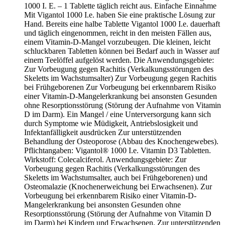
1000 I. E. – 1 Tablette täglich reicht aus. Einfache Einnahme
Mit Vigantol 1000 I.e. haben Sie eine praktische Lösung zur
Hand. Bereits eine halbe Tablette Vigantol 1000 I.e. dauerhaft
und täglich eingenommen, reicht in den meisten Fällen aus,
einem Vitamin-D-Mangel vorzubeugen. Die kleinen, leicht
schluckbaren Tabletten können bei Bedarf auch in Wasser auf
einem Teelöffel aufgelöst werden. Die Anwendungsgebiete:
Zur Vorbeugung gegen Rachitis (Verkalkungsstörungen des
Skeletts im Wachstumsalter) Zur Vorbeugung gegen Rachitis
bei Frühgeborenen Zur Vorbeugung bei erkennbarem Risiko
einer Vitamin-D-Mangelerkrankung bei ansonsten Gesunden
ohne Resorptionsstörung (Störung der Aufnahme von Vitamin
D im Darm). Ein Mangel / eine Unterversorgung kann sich
durch Symptome wie Müdigkeit, Antriebslosigkeit und
Infektanfälligkeit ausdrücken Zur unterstützenden
Behandlung der Osteoporose (Abbau des Knochengewebes).
Pflichtangaben: Vigantol® 1000 I.e. Vitamin D3 Tabletten.
Wirkstoff: Colecalciferol. Anwendungsgebiete: Zur
Vorbeugung gegen Rachitis (Verkalkungsstörungen des
Skeletts im Wachstumsalter, auch bei Frühgeborenen) und
Osteomalazie (Knochenerweichung bei Erwachsenen). Zur
Vorbeugung bei erkennbarem Risiko einer Vitamin-D-
Mangelerkrankung bei ansonsten Gesunden ohne
Resorptionsstörung (Störung der Aufnahme von Vitamin D
im Darm) bei Kindern und Erwachsenen. Zur unterstützenden