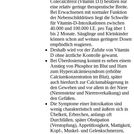
Colecalciferol (Vitamin D3) besitzen nur
eine relativ geringe therapeutische Breite.
Bei Erwachsenen mit normaler Funktion
der Nebenschilddrüsen liegt die Schwelle
für Vitamin-D-Intoxikationen zwischen
40.000 und 100.000 I.E. pro Tag über 1
bis 2 Monate. Säuglinge und Kleinkinder
können schon auf weitaus geringere Dosen
empfindlich reagieren.
Deshalb wird vor der Zufuhr von Vitamin
D ohne ärztliche Kontrolle gewarnt.
Bei Überdosierung kommt es neben einem
Anstieg von Phosphor im Blut und Harn
zum Hypercalcämiesyndrom (erhöhte
Calciumkonzentration im Blut), später
auch hierdurch zur Calciumablagerung in
den Geweben und vor allem in der Niere
(Nierensteine und Nierenverkalkung) und
den Gefäßen.
Die Symptome einer Intoxikation sind
wenig charakteristisch und äußern sich in
Übelkeit, Erbrechen, anfangs oft
Durchfällen, später Obstipation
(Verstopfung), Appetitlosigkeit, Mattigkeit,
Kopf-, Muskel- und Gelenkschmerzen,