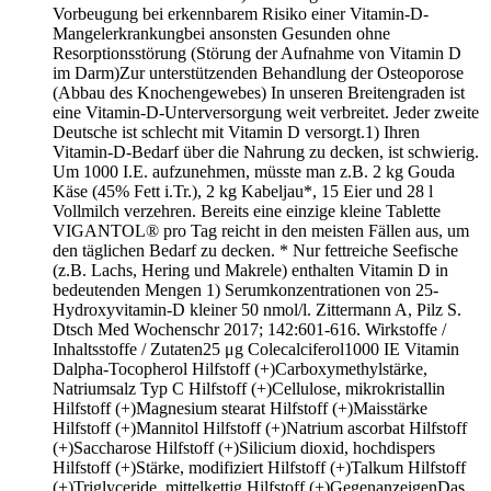
Vorbeugung bei erkennbarem Risiko einer Vitamin-D-
Mangelerkrankungbei ansonsten Gesunden ohne
Resorptionsstörung (Störung der Aufnahme von Vitamin D
im Darm)Zur unterstützenden Behandlung der Osteoporose
(Abbau des Knochengewebes) In unseren Breitengraden ist
eine Vitamin-D-Unterversorgung weit verbreitet. Jeder zweite
Deutsche ist schlecht mit Vitamin D versorgt.1) Ihren
Vitamin-D-Bedarf über die Nahrung zu decken, ist schwierig.
Um 1000 I.E. aufzunehmen, müsste man z.B. 2 kg Gouda
Käse (45% Fett i.Tr.), 2 kg Kabeljau*, 15 Eier und 28 l
Vollmilch verzehren. Bereits eine einzige kleine Tablette
VIGANTOL® pro Tag reicht in den meisten Fällen aus, um
den täglichen Bedarf zu decken. * Nur fettreiche Seefische
(z.B. Lachs, Hering und Makrele) enthalten Vitamin D in
bedeutenden Mengen 1) Serumkonzentrationen von 25-
Hydroxyvitamin-D kleiner 50 nmol/l. Zittermann A, Pilz S.
Dtsch Med Wochenschr 2017; 142:601-616. Wirkstoffe /
Inhaltsstoffe / Zutaten25 μg Colecalciferol1000 IE Vitamin
Dalpha-Tocopherol Hilfstoff (+)Carboxymethylstärke,
Natriumsalz Typ C Hilfstoff (+)Cellulose, mikrokristallin
Hilfstoff (+)Magnesium stearat Hilfstoff (+)Maisstärke
Hilfstoff (+)Mannitol Hilfstoff (+)Natrium ascorbat Hilfstoff
(+)Saccharose Hilfstoff (+)Silicium dioxid, hochdispers
Hilfstoff (+)Stärke, modifiziert Hilfstoff (+)Talkum Hilfstoff
(+)Triglyceride, mittelkettig Hilfstoff (+)GegenanzeigenDas