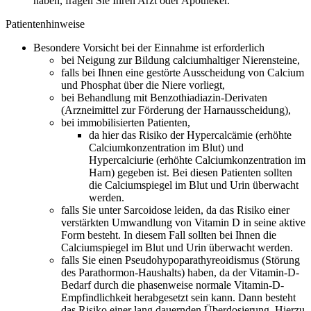
haben, fragen Sie Ihren Arzt oder Apotheker.
Patientenhinweise
Besondere Vorsicht bei der Einnahme ist erforderlich
bei Neigung zur Bildung calciumhaltiger Nierensteine,
falls bei Ihnen eine gestörte Ausscheidung von Calcium
und Phosphat über die Niere vorliegt,
bei Behandlung mit Benzothiadiazin-Derivaten
(Arzneimittel zur Förderung der Harnausscheidung),
bei immobilisierten Patienten,
da hier das Risiko der Hypercalcämie (erhöhte
Calciumkonzentration im Blut) und
Hypercalciurie (erhöhte Calciumkonzentration im
Harn) gegeben ist. Bei diesen Patienten sollten
die Calciumspiegel im Blut und Urin überwacht
werden.
falls Sie unter Sarcoidose leiden, da das Risiko einer
verstärkten Umwandlung von Vitamin D in seine aktive
Form besteht. In diesem Fall sollten bei Ihnen die
Calciumspiegel im Blut und Urin überwacht werden.
falls Sie einen Pseudohypoparathyreoidismus (Störung
des Parathormon-Haushalts) haben, da der Vitamin-D-
Bedarf durch die phasenweise normale Vitamin-D-
Empfindlichkeit herabgesetzt sein kann. Dann besteht
das Risiko einer lang dauernden Überdosierung. Hierzu