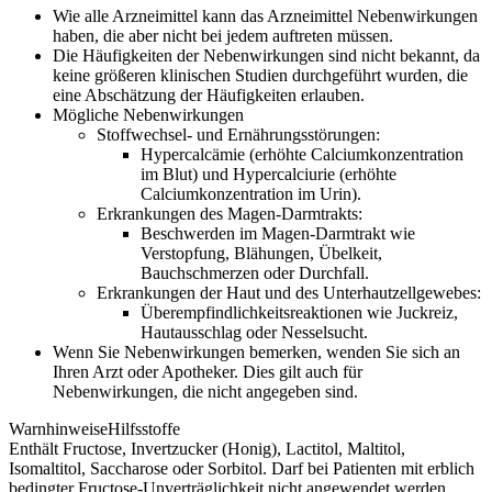
Wie alle Arzneimittel kann das Arzneimittel Nebenwirkungen
haben, die aber nicht bei jedem auftreten müssen.
Die Häufigkeiten der Nebenwirkungen sind nicht bekannt, da
keine größeren klinischen Studien durchgeführt wurden, die
eine Abschätzung der Häufigkeiten erlauben.
Mögliche Nebenwirkungen
Stoffwechsel- und Ernährungsstörungen:
Hypercalcämie (erhöhte Calciumkonzentration
im Blut) und Hypercalciurie (erhöhte
Calciumkonzentration im Urin).
Erkrankungen des Magen-Darmtrakts:
Beschwerden im Magen-Darmtrakt wie
Verstopfung, Blähungen, Übelkeit,
Bauchschmerzen oder Durchfall.
Erkrankungen der Haut und des Unterhautzellgewebes:
Überempfindlichkeitsreaktionen wie Juckreiz,
Hautausschlag oder Nesselsucht.
Wenn Sie Nebenwirkungen bemerken, wenden Sie sich an
Ihren Arzt oder Apotheker. Dies gilt auch für
Nebenwirkungen, die nicht angegeben sind.
WarnhinweiseHilfsstoffe
Enthält Fructose, Invertzucker (Honig), Lactitol, Maltitol,
Isomaltitol, Saccharose oder Sorbitol. Darf bei Patienten mit erblich
bedingter Fructose-Unverträglichkeit nicht angewendet werden.