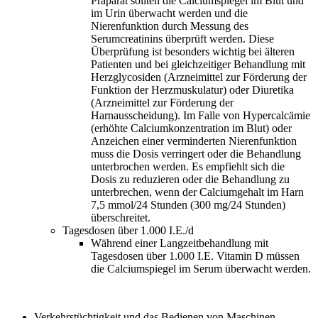
Präparat sollten die Calciumspiegel im Blut und
im Urin überwacht werden und die
Nierenfunktion durch Messung des
Serumcreatinins überprüft werden. Diese
Überprüfung ist besonders wichtig bei älteren
Patienten und bei gleichzeitiger Behandlung mit
Herzglycosiden (Arzneimittel zur Förderung der
Funktion der Herzmuskulatur) oder Diuretika
(Arzneimittel zur Förderung der
Harnausscheidung). Im Falle von Hypercalcämie
(erhöhte Calciumkonzentration im Blut) oder
Anzeichen einer verminderten Nierenfunktion
muss die Dosis verringert oder die Behandlung
unterbrochen werden. Es empfiehlt sich die
Dosis zu reduzieren oder die Behandlung zu
unterbrechen, wenn der Calciumgehalt im Harn
7,5 mmol/24 Stunden (300 mg/24 Stunden)
überschreitet.
Tagesdosen über 1.000 I.E./d
Während einer Langzeitbehandlung mit
Tagesdosen über 1.000 I.E. Vitamin D müssen
die Calciumspiegel im Serum überwacht werden.
Verkehrstüchtigkeit und das Bedienen von Maschinen