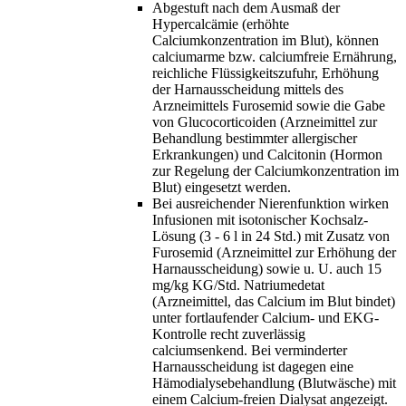
Abgestuft nach dem Ausmaß der
Hypercalcämie (erhöhte
Calciumkonzentration im Blut), können
calciumarme bzw. calciumfreie Ernährung,
reichliche Flüssigkeitszufuhr, Erhöhung
der Harnausscheidung mittels des
Arzneimittels Furosemid sowie die Gabe
von Glucocorticoiden (Arzneimittel zur
Behandlung bestimmter allergischer
Erkrankungen) und Calcitonin (Hormon
zur Regelung der Calciumkonzentration im
Blut) eingesetzt werden.
Bei ausreichender Nierenfunktion wirken
Infusionen mit isotonischer Kochsalz-
Lösung (3 - 6 l in 24 Std.) mit Zusatz von
Furosemid (Arzneimittel zur Erhöhung der
Harnausscheidung) sowie u. U. auch 15
mg/kg KG/Std. Natriumedetat
(Arzneimittel, das Calcium im Blut bindet)
unter fortlaufender Calcium- und EKG-
Kontrolle recht zuverlässig
calciumsenkend. Bei verminderter
Harnausscheidung ist dagegen eine
Hämodialysebehandlung (Blutwäsche) mit
einem Calcium-freien Dialysat angezeigt.