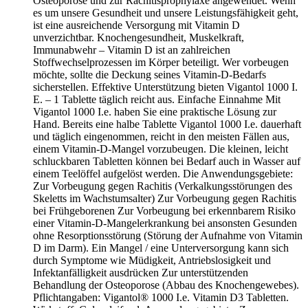
Osteoporose und zur Rachitisprophylaxe angewendet. Wenn
es um unsere Gesundheit und unsere Leistungsfähigkeit geht,
ist eine ausreichende Versorgung mit Vitamin D
unverzichtbar. Knochengesundheit, Muskelkraft,
Immunabwehr – Vitamin D ist an zahlreichen
Stoffwechselprozessen im Körper beteiligt. Wer vorbeugen
möchte, sollte die Deckung seines Vitamin-D-Bedarfs
sicherstellen. Effektive Unterstützung bieten Vigantol 1000 I.
E. – 1 Tablette täglich reicht aus. Einfache Einnahme Mit
Vigantol 1000 I.e. haben Sie eine praktische Lösung zur
Hand. Bereits eine halbe Tablette Vigantol 1000 I.e. dauerhaft
und täglich eingenommen, reicht in den meisten Fällen aus,
einem Vitamin-D-Mangel vorzubeugen. Die kleinen, leicht
schluckbaren Tabletten können bei Bedarf auch in Wasser auf
einem Teelöffel aufgelöst werden. Die Anwendungsgebiete:
Zur Vorbeugung gegen Rachitis (Verkalkungsstörungen des
Skeletts im Wachstumsalter) Zur Vorbeugung gegen Rachitis
bei Frühgeborenen Zur Vorbeugung bei erkennbarem Risiko
einer Vitamin-D-Mangelerkrankung bei ansonsten Gesunden
ohne Resorptionsstörung (Störung der Aufnahme von Vitamin
D im Darm). Ein Mangel / eine Unterversorgung kann sich
durch Symptome wie Müdigkeit, Antriebslosigkeit und
Infektanfälligkeit ausdrücken Zur unterstützenden
Behandlung der Osteoporose (Abbau des Knochengewebes).
Pflichtangaben: Vigantol® 1000 I.e. Vitamin D3 Tabletten.