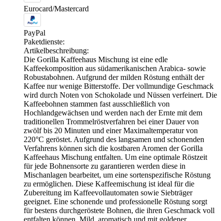
Eurocard/Mastercard
PayPal
Paketdienste:
Artikelbeschreibung:
Die Gorilla Kaffeehaus Mischung ist eine edle
Kaffeekomposition aus südamerikanischen Arabica- sowie
Robustabohnen. Aufgrund der milden Röstung enthält der
Kaffee nur wenige Bitterstoffe. Der vollmundige Geschmack
wird durch Noten von Schokolade und Nüssen verfeinert. Die
Kaffeebohnen stammen fast ausschließlich von
Hochlandgewächsen und werden nach der Ernte mit dem
traditionellen Trommelröstverfahren bei einer Dauer von
zwölf bis 20 Minuten und einer Maximaltemperatur von
220°C geröstet. Aufgrund des langsamen und schonenden
Verfahrens können sich die kostbaren Aromen der Gorilla
Kaffeehaus Mischung entfalten. Um eine optimale Röstzeit
für jede Bohnensorte zu garantieren werden diese in
Mischanlagen bearbeitet, um eine sortenspezifische Röstung
zu ermöglichen. Diese Kaffeemischung ist ideal für die
Zubereitung im Kaffeevollautomaten sowie Siebträger
geeignet. Eine schonende und professionelle Röstung sorgt
für bestens durchgeröstete Bohnen, die ihren Geschmack voll
entfalten können. Mild, aromatisch und mit goldener