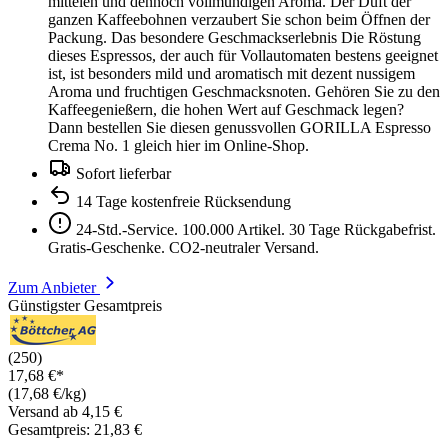
mittelen und dennoch vollmundigen Aroma. Der Duft der
ganzen Kaffeebohnen verzaubert Sie schon beim Öffnen der
Packung. Das besondere Geschmackserlebnis Die Röstung
dieses Espressos, der auch für Vollautomaten bestens geeignet
ist, ist besonders mild und aromatisch mit dezent nussigem
Aroma und fruchtigen Geschmacksnoten. Gehören Sie zu den
Kaffeegenießern, die hohen Wert auf Geschmack legen?
Dann bestellen Sie diesen genussvollen GORILLA Espresso
Crema No. 1 gleich hier im Online-Shop.
Sofort lieferbar
14 Tage kostenfreie Rücksendung
24-Std.-Service. 100.000 Artikel. 30 Tage Rückgabefrist.
Gratis-Geschenke. CO2-neutraler Versand.
Zum Anbieter
Günstigster Gesamtpreis
(250)
17,68 €*
(17,68 €/kg)
Versand ab 4,15 €
Gesamtpreis: 21,83 €