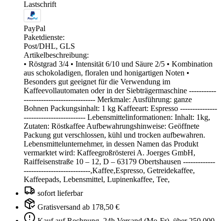
Lastschrift
PayPal
Paketdienste:
Post/DHL, GLS
Artikelbeschreibung:
• Röstgrad 3/4 • Intensität 6/10 und Säure 2/5 • Kombination
aus schokoladigen, floralen und honigartigen Noten •
Besonders gut geeignet für die Verwendung im
Kaffeevollautomaten oder in der Siebträgermaschine -----------
----------------------------- Merkmale: Ausführung: ganze
Bohnen Packungsinhalt: 1 kg Kaffeeart: Espresso ---------------
------------------------- Lebensmittelinformationen: Inhalt: 1kg,
Zutaten: Röstkaffee Aufbewahrungshinweise: Geöffnete
Packung gut verschlossen, kühl und trocken aufbewahren.
Lebensmittelunternehmer, in dessen Namen das Produkt
vermarktet wird: Kaffeegroßrösterei A. Joerges GmbH,
Raiffeisenstraße 10 – 12, D – 63179 Obertshausen -------------
---------------------------,Kaffee,Espresso, Getreidekaffee,
Kaffeepads, Lebensmittel, Lupinenkaffee, Tee,
sofort lieferbar
Gratisversand ab 178,50 €
Kauf auf Rechnung, 24h Versand (Mo-Fr), über 250.000