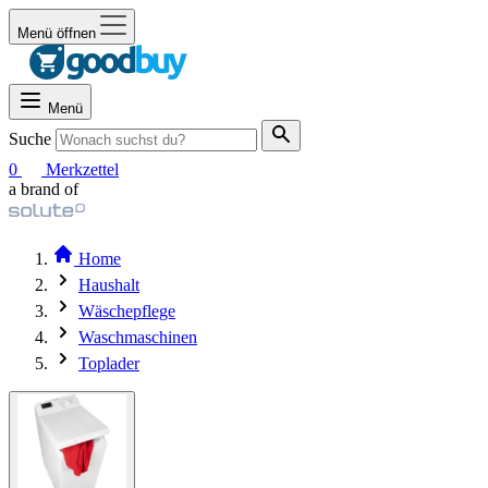
Menü öffnen
Menü
Suche
0
Merkzettel
a brand of
Home
Haushalt
Wäschepflege
Waschmaschinen
Toplader