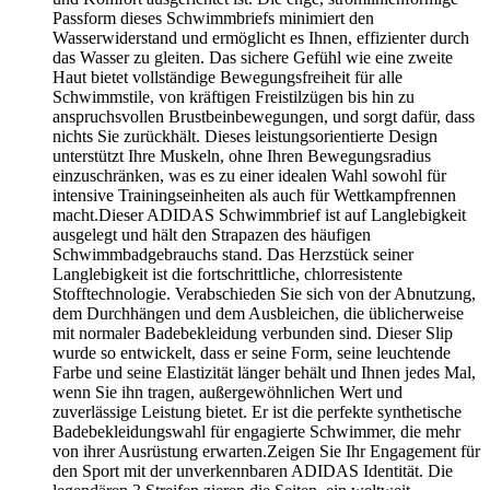
Passform dieses Schwimmbriefs minimiert den
Wasserwiderstand und ermöglicht es Ihnen, effizienter durch
das Wasser zu gleiten. Das sichere Gefühl wie eine zweite
Haut bietet vollständige Bewegungsfreiheit für alle
Schwimmstile, von kräftigen Freistilzügen bis hin zu
anspruchsvollen Brustbeinbewegungen, und sorgt dafür, dass
nichts Sie zurückhält. Dieses leistungsorientierte Design
unterstützt Ihre Muskeln, ohne Ihren Bewegungsradius
einzuschränken, was es zu einer idealen Wahl sowohl für
intensive Trainingseinheiten als auch für Wettkampfrennen
macht.Dieser ADIDAS Schwimmbrief ist auf Langlebigkeit
ausgelegt und hält den Strapazen des häufigen
Schwimmbadgebrauchs stand. Das Herzstück seiner
Langlebigkeit ist die fortschrittliche, chlorresistente
Stofftechnologie. Verabschieden Sie sich von der Abnutzung,
dem Durchhängen und dem Ausbleichen, die üblicherweise
mit normaler Badebekleidung verbunden sind. Dieser Slip
wurde so entwickelt, dass er seine Form, seine leuchtende
Farbe und seine Elastizität länger behält und Ihnen jedes Mal,
wenn Sie ihn tragen, außergewöhnlichen Wert und
zuverlässige Leistung bietet. Er ist die perfekte synthetische
Badebekleidungswahl für engagierte Schwimmer, die mehr
von ihrer Ausrüstung erwarten.Zeigen Sie Ihr Engagement für
den Sport mit der unverkennbaren ADIDAS Identität. Die