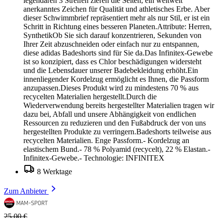
legendären 3 Streifen zieren die Seiten, ein weltweit
anerkanntes Zeichen für Qualität und athletisches Erbe. Aber
dieser Schwimmbrief repräsentiert mehr als nur Stil, er ist ein
Schritt in Richtung eines besseren Planeten.Attribute: Herren,
SynthetikOb Sie sich darauf konzentrieren, Sekunden von
Ihrer Zeit abzuschneiden oder einfach nur zu entspannen,
diese adidas Badeshorts sind für Sie da.Das Infinitex-Gewebe
ist so konzipiert, dass es Chlor beschädigungen widersteht
und die Lebensdauer unserer Badebekleidung erhöht.Ein
innenliegender Kordelzug ermöglicht es Ihnen, die Passform
anzupassen.Dieses Produkt wird zu mindestens 70 % aus
recycelten Materialien hergestellt.Durch die
Wiederverwendung bereits hergestellter Materialien tragen wir
dazu bei, Abfall und unsere Abhängigkeit von endlichen
Ressourcen zu reduzieren und den Fußabdruck der von uns
hergestellten Produkte zu verringern.Badeshorts teilweise aus
recycelten Materialien. Enge Passform.- Kordelzug an
elastischem Bund.- 78 % Polyamid (recycelt), 22 % Elastan.-
Infinitex-Gewebe.- Technologie: INFINITEX
8 Werktage
Zum Anbieter
25,00 €