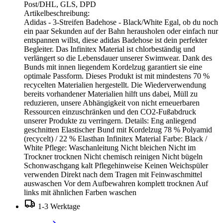
Post/DHL, GLS, DPD
Artikelbeschreibung:
Adidas - 3-Streifen Badehose - Black/White Egal, ob du noch
ein paar Sekunden auf der Bahn herausholen oder einfach nur
entspannen willst, diese adidas Badehose ist dein perfekter
Begleiter. Das Infinitex Material ist chlorbeständig und
verlängert so die Lebensdauer unserer Swimwear. Dank des
Bunds mit innen liegendem Kordelzug garantiert sie eine
optimale Passform. Dieses Produkt ist mit mindestens 70 %
recycelten Materialien hergestellt. Die Wiederverwendung
bereits vorhandener Materialien hilft uns dabei, Müll zu
reduzieren, unsere Abhängigkeit von nicht erneuerbaren
Ressourcen einzuschränken und den CO2-Fußabdruck
unserer Produkte zu verringern. Details: Eng anliegend
geschnitten Elastischer Bund mit Kordelzug 78 % Polyamid
(recycelt) / 22 % Elasthan Infinitex Material Farbe: Black /
White Pflege: Waschanleitung Nicht bleichen Nicht im
Trockner trocknen Nicht chemisch reinigen Nicht bügeln
Schonwaschgang kalt Pflegehinweise Keinen Weichspüler
verwenden Direkt nach dem Tragen mit Feinwaschmittel
auswaschen Vor dem Aufbewahren komplett trocknen Auf
links mit ähnlichen Farben waschen
1-3 Werktage