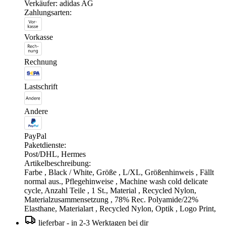
Verkäufer: adidas AG
Zahlungsarten:
Vorkasse
Rechnung
Lastschrift
Andere
PayPal
Paketdienste:
Post/DHL, Hermes
Artikelbeschreibung:
Farbe , Black / White, Größe , L/XL, Größenhinweis , Fällt
normal aus., Pflegehinweise , Machine wash cold delicate
cycle, Anzahl Teile , 1 St., Material , Recycled Nylon,
Materialzusammensetzung , 78% Rec. Polyamide/22%
Elasthane, Materialart , Recycled Nylon, Optik , Logo Print,
lieferbar - in 2-3 Werktagen bei dir