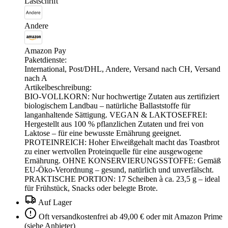
Lastschrift
Andere
Amazon Pay
Paketdienste:
International, Post/DHL, Andere, Versand nach CH, Versand
nach A
Artikelbeschreibung:
BIO-VOLLKORN: Nur hochwertige Zutaten aus zertifiziert
biologischem Landbau – natürliche Ballaststoffe für
langanhaltende Sättigung. VEGAN & LAKTOSEFREI:
Hergestellt aus 100 % pflanzlichen Zutaten und frei von
Laktose – für eine bewusste Ernährung geeignet.
PROTEINREICH: Hoher Eiweißgehalt macht das Toastbrot
zu einer wertvollen Proteinquelle für eine ausgewogene
Ernährung. OHNE KONSERVIERUNGSSTOFFE: Gemäß
EU-Öko-Verordnung – gesund, natürlich und unverfälscht.
PRAKTISCHE PORTION: 17 Scheiben à ca. 23,5 g – ideal
für Frühstück, Snacks oder belegte Brote.
Auf Lager
Oft versandkostenfrei ab 49,00 € oder mit Amazon Prime
(siehe Anbieter)