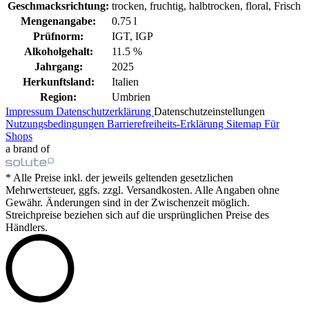
Geschmacksrichtung:
trocken, fruchtig, halbtrocken, floral, Frisch
Mengenangabe:
0.75 l
Prüfnorm:
IGT, IGP
Alkoholgehalt:
11.5 %
Jahrgang:
2025
Herkunftsland:
Italien
Region:
Umbrien
Impressum
Datenschutzerklärung
Datenschutzeinstellungen
Nutzungsbedingungen
Barrierefreiheits-Erklärung
Sitemap
Für
Shops
a brand of
* Alle Preise inkl. der jeweils geltenden gesetzlichen
Mehrwertsteuer, ggfs. zzgl. Versandkosten. Alle Angaben ohne
Gewähr. Änderungen sind in der Zwischenzeit möglich.
Streichpreise beziehen sich auf die ursprünglichen Preise des
Händlers.