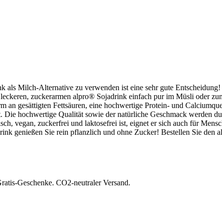
k als Milch-Alternative zu verwenden ist eine sehr gute Entscheidung!
eckeren, zuckerarmen alpro® Sojadrink einfach pur im Müsli oder zu
arm an gesättigten Fettsäuren, eine hochwertige Protein- und Calciumq
. Die hochwertige Qualität sowie der natürliche Geschmack werden dur
h, vegan, zuckerfrei und laktosefrei ist, eignet er sich auch für Mensch
k genießen Sie rein pflanzlich und ohne Zucker! Bestellen Sie den alp
 Gratis-Geschenke. CO2-neutraler Versand.