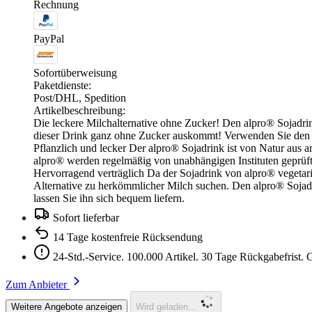
Rechnung
PayPal
Sofortüberweisung
Paketdienste:
Post/DHL, Spedition
Artikelbeschreibung:
Die leckere Milchalternative ohne Zucker! Den alpro® Sojadrin
dieser Drink ganz ohne Zucker auskommt! Verwenden Sie den l
Pflanzlich und lecker Der alpro® Sojadrink ist von Natur aus 
alpro® werden regelmäßig von unabhängigen Instituten geprüft
Hervorragend verträglich Da der Sojadrink von alpro® vegetarisc
Alternative zu herkömmlicher Milch suchen. Den alpro® Sojadrin
lassen Sie ihn sich bequem liefern.
Sofort lieferbar
14 Tage kostenfreie Rücksendung
24-Std.-Service. 100.000 Artikel. 30 Tage Rückgabefrist.
Zum Anbieter
Weitere Angebote anzeigen
Wird geladen...