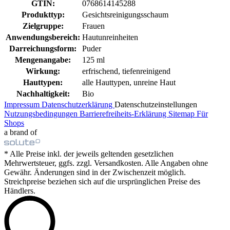
GTIN:
0768614145288
Produkttyp:
Gesichtsreinigungsschaum
Zielgruppe:
Frauen
Anwendungsbereich:
Hautunreinheiten
Darreichungsform:
Puder
Mengenangabe:
125 ml
Wirkung:
erfrischend, tiefenreinigend
Hauttypen:
alle Hauttypen, unreine Haut
Nachhaltigkeit:
Bio
Impressum
Datenschutzerklärung
Datenschutzeinstellungen
Nutzungsbedingungen
Barrierefreiheits-Erklärung
Sitemap
Für
Shops
a brand of
* Alle Preise inkl. der jeweils geltenden gesetzlichen
Mehrwertsteuer, ggfs. zzgl. Versandkosten. Alle Angaben ohne
Gewähr. Änderungen sind in der Zwischenzeit möglich.
Streichpreise beziehen sich auf die ursprünglichen Preise des
Händlers.