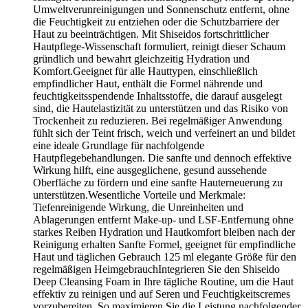
Umweltverunreinigungen und Sonnenschutz entfernt, ohne
die Feuchtigkeit zu entziehen oder die Schutzbarriere der
Haut zu beeinträchtigen. Mit Shiseidos fortschrittlicher
Hautpflege-Wissenschaft formuliert, reinigt dieser Schaum
gründlich und bewahrt gleichzeitig Hydration und
Komfort.Geeignet für alle Hauttypen, einschließlich
empfindlicher Haut, enthält die Formel nährende und
feuchtigkeitsspendende Inhaltsstoffe, die darauf ausgelegt
sind, die Hautelastizität zu unterstützen und das Risiko von
Trockenheit zu reduzieren. Bei regelmäßiger Anwendung
fühlt sich der Teint frisch, weich und verfeinert an und bildet
eine ideale Grundlage für nachfolgende
Hautpflegebehandlungen. Die sanfte und dennoch effektive
Wirkung hilft, eine ausgeglichene, gesund aussehende
Oberfläche zu fördern und eine sanfte Hauterneuerung zu
unterstützen.Wesentliche Vorteile und Merkmale:
Tiefenreinigende Wirkung, die Unreinheiten und
Ablagerungen entfernt Make-up- und LSF-Entfernung ohne
starkes Reiben Hydration und Hautkomfort bleiben nach der
Reinigung erhalten Sanfte Formel, geeignet für empfindliche
Haut und täglichen Gebrauch 125 ml elegante Größe für den
regelmäßigen HeimgebrauchIntegrieren Sie den Shiseido
Deep Cleansing Foam in Ihre tägliche Routine, um die Haut
effektiv zu reinigen und auf Seren und Feuchtigkeitscremes
vorzubereiten. So maximieren Sie die Leistung nachfolgender