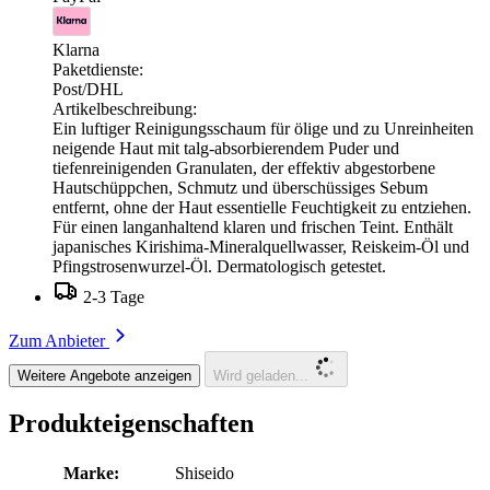
Klarna
Paketdienste:
Post/DHL
Artikelbeschreibung:
Ein luftiger Reinigungsschaum für ölige und zu Unreinheiten
neigende Haut mit talg-absorbierendem Puder und
tiefenreinigenden Granulaten, der effektiv abgestorbene
Hautschüppchen, Schmutz und überschüssiges Sebum
entfernt, ohne der Haut essentielle Feuchtigkeit zu entziehen.
Für einen langanhaltend klaren und frischen Teint. Enthält
japanisches Kirishima-Mineralquellwasser, Reiskeim-Öl und
Pfingstrosenwurzel-Öl. Dermatologisch getestet.
2-3 Tage
Zum Anbieter
Weitere Angebote anzeigen
Wird geladen...
Produkteigenschaften
Marke:
Shiseido